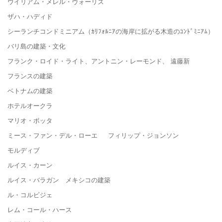
ウイリアム・メレル・ヴォーリズ
ザハ・ハディド
シーランチコンドミニアム（ｶﾘﾌｫﾙﾆｱの海岸に拡がる木造のｺﾝﾄﾞﾐﾆｱﾑ）
バリ島の建築・文化
フランク・ロイド・ライト、アントニン・レーモンド、 遠藤新
フランスの建築
ベトナムの建築
ホテルオークラ
マリオ・ボッタ
ミース・ファン・デル・ローエ フィリップ・ジョンソン
モルディブ
ルイス・カーン
ルイス・バラガン メキシコの建築
ル・コルビジェ
レム・コール・ハース