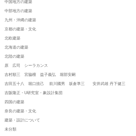
中国地方の建築
中部地方の建築
九州・沖縄の建築
京都の建築・文化
北欧建築
北海道の建築
北陸の建築
原 広司 シーラカンス
吉村順三 宮脇檀 益子義弘 堀部安嗣
吉田五十八 堀口捨己 前川國男 坂倉準三 安井武雄 丹下健三
吉阪隆正・U研究室・象設計集団
四国の建築
奈良の建築・文化
建築・設計について
未分類