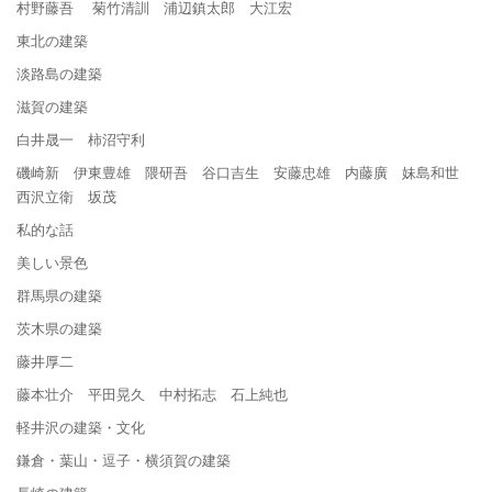
村野藤吾 菊竹清訓 浦辺鎮太郎 大江宏
東北の建築
淡路島の建築
滋賀の建築
白井晟一 柿沼守利
磯崎新 伊東豊雄 隈研吾 谷口吉生 安藤忠雄 内藤廣 妹島和世
西沢立衛 坂茂
私的な話
美しい景色
群馬県の建築
茨木県の建築
藤井厚二
藤本壮介 平田晃久 中村拓志 石上純也
軽井沢の建築・文化
鎌倉・葉山・逗子・横須賀の建築