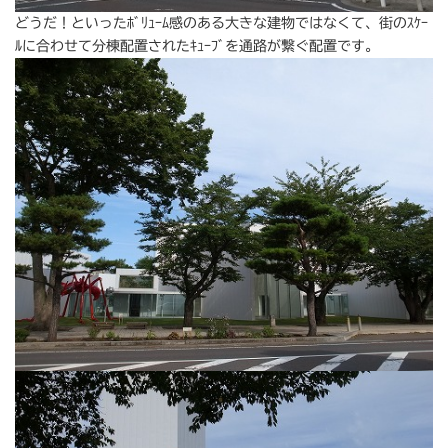
どうだ！といったﾎﾞﾘｭｰﾑ感のある大きな建物ではなくて、街のｽｹｰ
ﾙに合わせて分棟配置されたｷｭｰﾌﾞを通路が繋ぐ配置です。