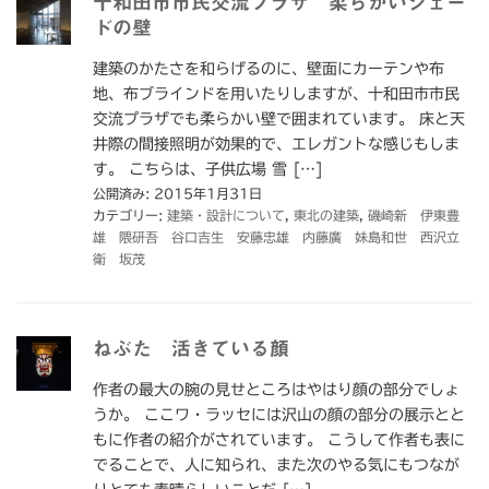
十和田市市民交流プラザ 柔らかいシェー
ドの壁
建築のかたさを和らげるのに、壁面にカーテンや布
地、布ブラインドを用いたりしますが、十和田市市民
交流プラザでも柔らかい壁で囲まれています。 床と天
井際の間接照明が効果的で、エレガントな感じもしま
す。 こちらは、子供広場 雪 […]
公開済み: 2015年1月31日
カテゴリー:
建築・設計について
,
東北の建築
,
磯崎新 伊東豊
雄 隈研吾 谷口吉生 安藤忠雄 内藤廣 妹島和世 西沢立
衛 坂茂
ねぶた 活きている顔
作者の最大の腕の見せところはやはり顔の部分でしょ
うか。 ここワ・ラッセには沢山の顔の部分の展示とと
もに作者の紹介がされています。 こうして作者も表に
でることで、人に知られ、また次のやる気にもつなが