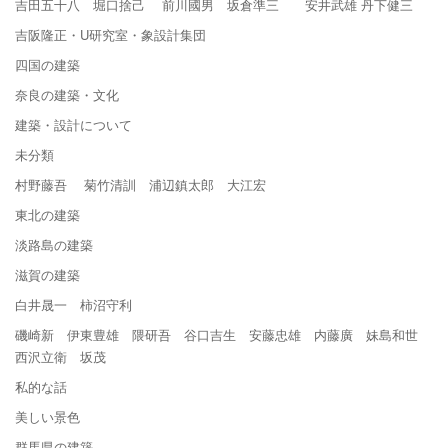
吉田五十八 堀口捨己 前川國男 坂倉準三 安井武雄 丹下健三
吉阪隆正・U研究室・象設計集団
四国の建築
奈良の建築・文化
建築・設計について
未分類
村野藤吾 菊竹清訓 浦辺鎮太郎 大江宏
東北の建築
淡路島の建築
滋賀の建築
白井晟一 柿沼守利
磯崎新 伊東豊雄 隈研吾 谷口吉生 安藤忠雄 内藤廣 妹島和世
西沢立衛 坂茂
私的な話
美しい景色
群馬県の建築