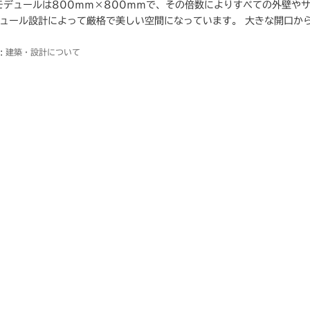
モデュールは800ｍｍ×800ｍｍで、その倍数によりすべての外壁や
デュール設計によって厳格で美しい空間になっています。 大きな開口か
:
建築・設計について