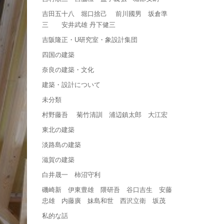
吉田五十八 堀口捨己 前川國男 坂倉準
三 安井武雄 丹下健三
吉阪隆正・U研究室・象設計集団
四国の建築
奈良の建築・文化
建築・設計について
未分類
村野藤吾 菊竹清訓 浦辺鎮太郎 大江宏
東北の建築
淡路島の建築
滋賀の建築
白井晟一 柿沼守利
磯崎新 伊東豊雄 隈研吾 谷口吉生 安藤
忠雄 内藤廣 妹島和世 西沢立衛 坂茂
私的な話