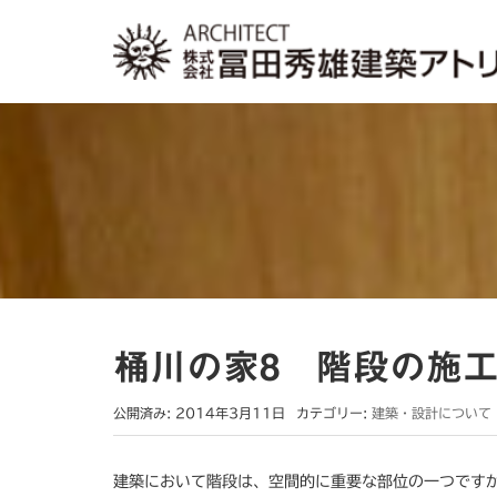
桶川の家8 階段の施
公開済み: 2014年3月11日
カテゴリー:
建築・設計について
建築において階段は、空間的に重要な部位の一つです