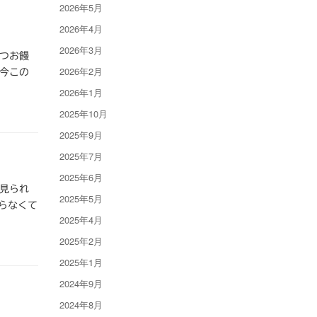
2026年5月
2026年4月
2026年3月
つお饅
2026年2月
今この
2026年1月
2025年10月
2025年9月
2025年7月
2025年6月
見られ
2025年5月
らなくて
2025年4月
2025年2月
2025年1月
2024年9月
2024年8月