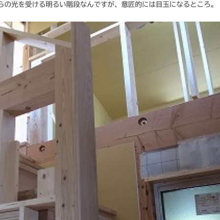
9月
9月
9月
9月
9月
9月
9月
9月
9月
9月
9月
9月
9月
9月
9月
9月
9月
10月
10月
10月
10月
10月
10月
10月
10月
10月
10月
10月
10月
10月
10月
10月
10月
10月
11月
11月
11月
11月
11月
11月
11月
11月
11月
11月
11月
11月
11月
11月
11月
11月
11月
らの光を受ける明るい階段なんですが、意匠的には目玉になるところ。