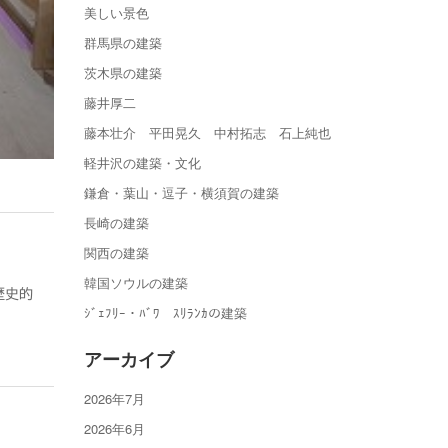
美しい景色
群馬県の建築
茨木県の建築
藤井厚二
藤本壮介 平田晃久 中村拓志 石上純也
軽井沢の建築・文化
鎌倉・葉山・逗子・横須賀の建築
長崎の建築
関西の建築
韓国ソウルの建築
歴史的
ｼﾞｪﾌﾘｰ・ﾊﾞﾜ ｽﾘﾗﾝｶの建築
アーカイブ
2026年7月
2026年6月