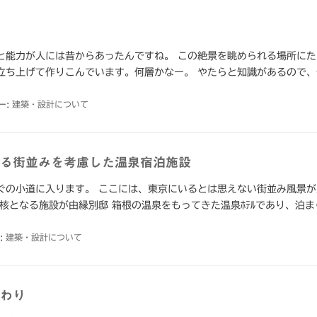
と能力が人には昔からあったんですね。 この絶景を眺められる場所にた
立ち上げて作りこんでいます。何層かなー。 やたらと知識があるので、
ー:
建築・設計について
る街並みを考慮した温泉宿泊施設
ぐの小道に入ります。 ここには、東京にいるとは思えない街並み風景が
核となる施設が由縁別邸 箱根の温泉をもってきた温泉ﾎﾃﾙであり、泊ま
:
建築・設計について
わり