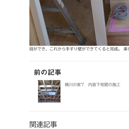
段ができ、これから手すり壁ができてくると完成。 楽
前の記事
桶川の家7 内装下地壁の施工
関連記事