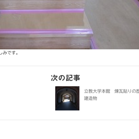
しみです。
次の記事
立教大学本館 煉瓦貼りの
建造物