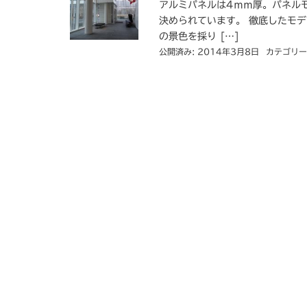
アルミパネルは4ｍｍ厚。パネル
決められています。 徹底したモ
の景色を採り […]
公開済み: 2014年3月8日
カテゴリー