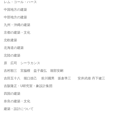
レム・コール・ハース
中国地方の建築
中部地方の建築
九州・沖縄の建築
京都の建築・文化
北欧建築
北海道の建築
北陸の建築
原 広司 シーラカンス
吉村順三 宮脇檀 益子義弘 堀部安嗣
吉田五十八 堀口捨己 前川國男 坂倉準三 安井武雄 丹下健三
吉阪隆正・U研究室・象設計集団
四国の建築
奈良の建築・文化
建築・設計について