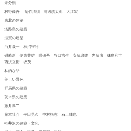
未分類
村野藤吾 菊竹清訓 浦辺鎮太郎 大江宏
東北の建築
淡路島の建築
滋賀の建築
白井晟一 柿沼守利
磯崎新 伊東豊雄 隈研吾 谷口吉生 安藤忠雄 内藤廣 妹島和世
西沢立衛 坂茂
私的な話
美しい景色
群馬県の建築
茨木県の建築
藤井厚二
藤本壮介 平田晃久 中村拓志 石上純也
軽井沢の建築・文化