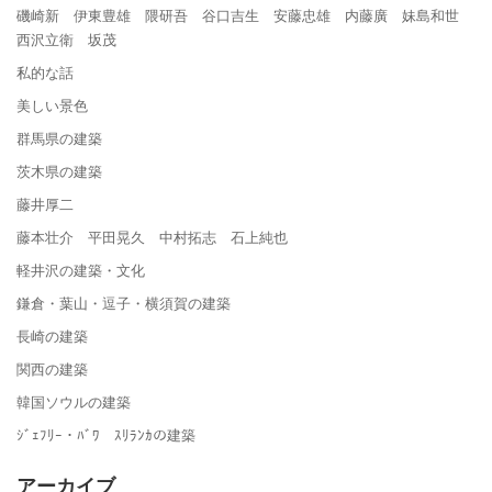
磯崎新 伊東豊雄 隈研吾 谷口吉生 安藤忠雄 内藤廣 妹島和世
西沢立衛 坂茂
私的な話
美しい景色
群馬県の建築
茨木県の建築
藤井厚二
藤本壮介 平田晃久 中村拓志 石上純也
軽井沢の建築・文化
鎌倉・葉山・逗子・横須賀の建築
長崎の建築
関西の建築
韓国ソウルの建築
ｼﾞｪﾌﾘｰ・ﾊﾞﾜ ｽﾘﾗﾝｶの建築
アーカイブ