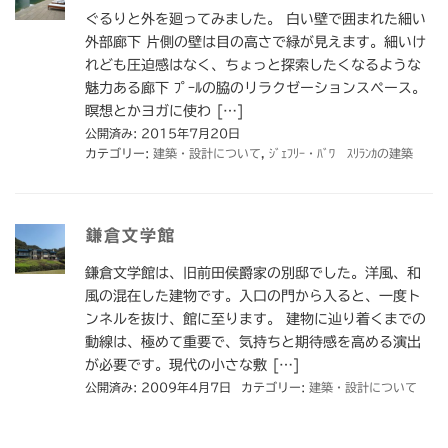
ぐるりと外を廻ってみました。 白い壁で囲まれた細い
外部廊下 片側の壁は目の高さで緑が見えます。細いけ
れども圧迫感はなく、ちょっと探索したくなるような
魅力ある廊下 ﾌﾟｰﾙの脇のリラクゼーションスペース。
瞑想とかヨガに使わ […]
公開済み: 2015年7月20日
カテゴリー:
建築・設計について
,
ｼﾞｪﾌﾘｰ・ﾊﾞﾜ ｽﾘﾗﾝｶの建築
鎌倉文学館
鎌倉文学館は、旧前田侯爵家の別邸でした。洋風、和
風の混在した建物です。入口の門から入ると、一度ト
ンネルを抜け、館に至ります。 建物に辿り着くまでの
動線は、極めて重要で、気持ちと期待感を高める演出
が必要です。現代の小さな敷 […]
公開済み: 2009年4月7日
カテゴリー:
建築・設計について