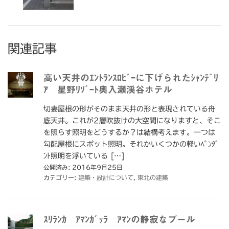
関連記事
高い天井のｴﾝﾄﾗﾝｽﾛﾋﾞｰに下げられたｼｬﾝﾃﾞﾘ
ｱ 星野ﾘｿﾞｰﾄ奥入瀬渓谷ホテル
切妻屋根の形がそのまま天井の形と表現されている舟
底天井。これが2層吹抜けの大空間になりますと、そこ
を照らす照明をどうするか？は結構考えます。一つは
勾配屋根にスポット照明。それかいくつかの軽いﾍﾟﾝﾀﾞ
ﾝﾄ照明を浮いている […]
公開済み: 2016年9月25日
カテゴリー:
建築・設計について
,
東北の建築
ｽﾘﾗﾝｶ ｱﾏﾝｶﾞｯﾗ ｱﾏﾝの静寂なプール