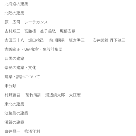
北海道の建築
北陸の建築
原 広司 シーラカンス
吉村順三 宮脇檀 益子義弘 堀部安嗣
吉田五十八 堀口捨己 前川國男 坂倉準三 安井武雄 丹下健三
吉阪隆正・U研究室・象設計集団
四国の建築
奈良の建築・文化
建築・設計について
未分類
村野藤吾 菊竹清訓 浦辺鎮太郎 大江宏
東北の建築
淡路島の建築
滋賀の建築
白井晟一 柿沼守利