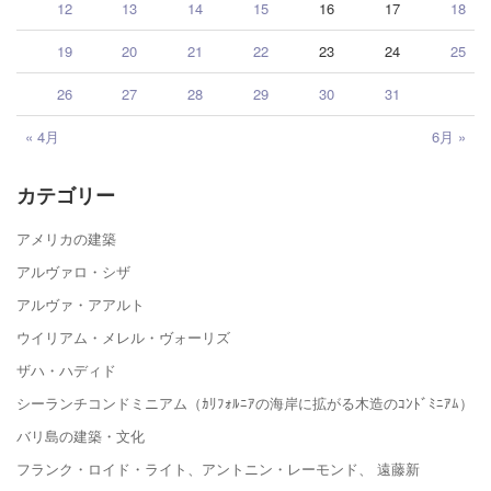
12
13
14
15
16
17
18
19
20
21
22
23
24
25
26
27
28
29
30
31
« 4月
6月 »
カテゴリー
アメリカの建築
アルヴァロ・シザ
アルヴァ・アアルト
ウイリアム・メレル・ヴォーリズ
ザハ・ハディド
シーランチコンドミニアム（ｶﾘﾌｫﾙﾆｱの海岸に拡がる木造のｺﾝﾄﾞﾐﾆｱﾑ）
バリ島の建築・文化
フランク・ロイド・ライト、アントニン・レーモンド、 遠藤新