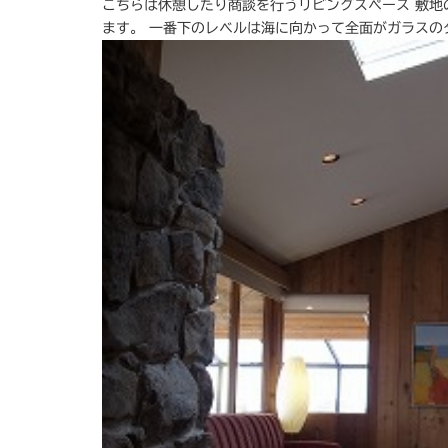
こちらは休憩したり商談を行うリビングスペース 敷
ます。 一番下のレベルは海に向かって全面がガラスの