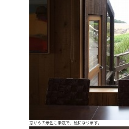
窓からの景色も素敵で、絵になります。