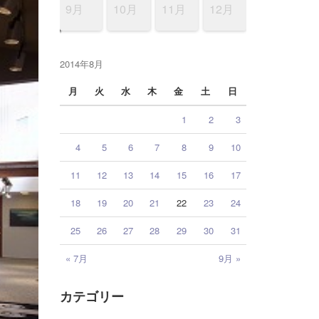
12月
12月
12月
12月
12月
12月
12月
12月
12月
12月
12月
12月
12月
12月
12月
12月
12月
9月
10月
11月
12月
2014年8月
月
火
水
木
金
土
日
1
2
3
4
5
6
7
8
9
10
11
12
13
14
15
16
17
18
19
20
21
22
23
24
25
26
27
28
29
30
31
« 7月
9月 »
カテゴリー