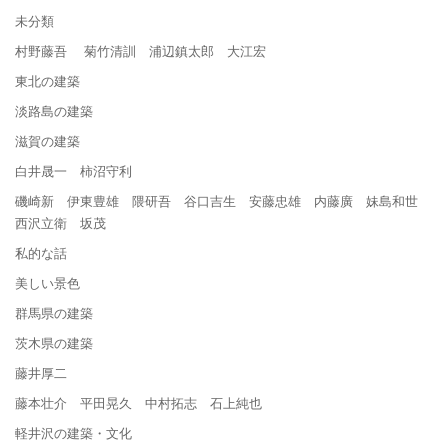
未分類
村野藤吾 菊竹清訓 浦辺鎮太郎 大江宏
東北の建築
淡路島の建築
滋賀の建築
白井晟一 柿沼守利
磯崎新 伊東豊雄 隈研吾 谷口吉生 安藤忠雄 内藤廣 妹島和世
西沢立衛 坂茂
私的な話
美しい景色
群馬県の建築
茨木県の建築
藤井厚二
藤本壮介 平田晃久 中村拓志 石上純也
軽井沢の建築・文化