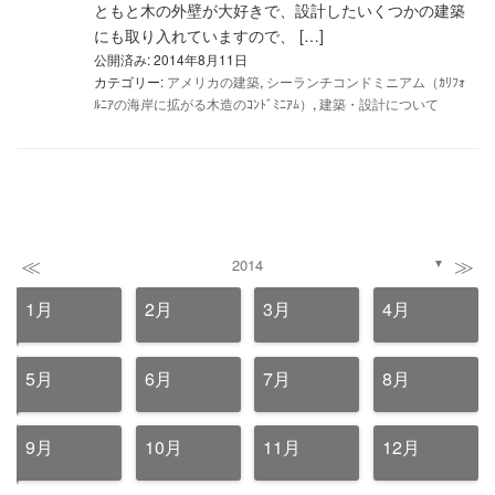
ともと木の外壁が大好きで、設計したいくつかの建築
にも取り入れていますので、 […]
公開済み: 2014年8月11日
カテゴリー:
アメリカの建築
,
シーランチコンドミニアム（ｶﾘﾌｫ
ﾙﾆｱの海岸に拡がる木造のｺﾝﾄﾞﾐﾆｱﾑ）
,
建築・設計について
≪
≫
2014
▼
1月
2月
3月
4月
5月
6月
7月
8月
9月
10月
11月
12月