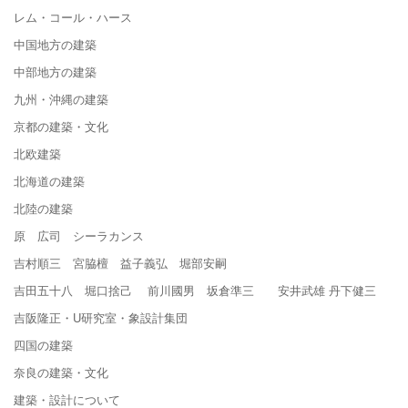
レム・コール・ハース
中国地方の建築
中部地方の建築
九州・沖縄の建築
京都の建築・文化
北欧建築
北海道の建築
北陸の建築
原 広司 シーラカンス
吉村順三 宮脇檀 益子義弘 堀部安嗣
吉田五十八 堀口捨己 前川國男 坂倉準三 安井武雄 丹下健三
吉阪隆正・U研究室・象設計集団
四国の建築
奈良の建築・文化
建築・設計について