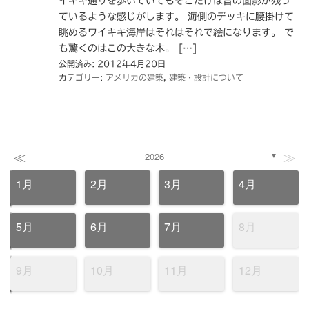
イキキ通りを歩いていてもそこだけは昔の面影が残っ
ているような感じがします。 海側のデッキに腰掛けて
眺めるワイキキ海岸はそれはそれで絵になります。 で
も驚くのはこの大きな木。 […]
公開済み: 2012年4月20日
カテゴリー:
アメリカの建築
,
建築・設計について
≪
≫
2026
▼
1月
2月
3月
4月
5月
6月
7月
8月
9月
10月
11月
12月