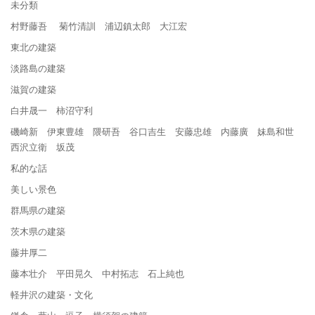
未分類
村野藤吾 菊竹清訓 浦辺鎮太郎 大江宏
東北の建築
淡路島の建築
滋賀の建築
白井晟一 柿沼守利
磯崎新 伊東豊雄 隈研吾 谷口吉生 安藤忠雄 内藤廣 妹島和世
西沢立衛 坂茂
私的な話
美しい景色
群馬県の建築
茨木県の建築
藤井厚二
藤本壮介 平田晃久 中村拓志 石上純也
軽井沢の建築・文化