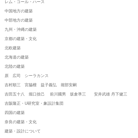
レム・コール・ハース
中国地方の建築
中部地方の建築
九州・沖縄の建築
京都の建築・文化
北欧建築
北海道の建築
北陸の建築
原 広司 シーラカンス
吉村順三 宮脇檀 益子義弘 堀部安嗣
吉田五十八 堀口捨己 前川國男 坂倉準三 安井武雄 丹下健三
吉阪隆正・U研究室・象設計集団
四国の建築
奈良の建築・文化
建築・設計について