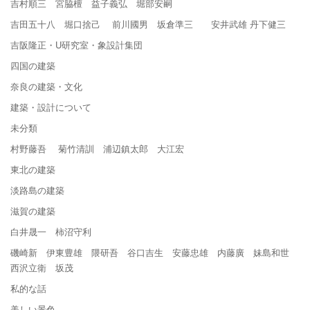
吉村順三 宮脇檀 益子義弘 堀部安嗣
吉田五十八 堀口捨己 前川國男 坂倉準三 安井武雄 丹下健三
吉阪隆正・U研究室・象設計集団
四国の建築
奈良の建築・文化
建築・設計について
未分類
村野藤吾 菊竹清訓 浦辺鎮太郎 大江宏
東北の建築
淡路島の建築
滋賀の建築
白井晟一 柿沼守利
磯崎新 伊東豊雄 隈研吾 谷口吉生 安藤忠雄 内藤廣 妹島和世
西沢立衛 坂茂
私的な話
美しい景色