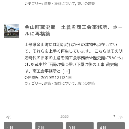
カテゴリー:
建築・設計について
,
東北の建築
金山町蔵史館 土倉を商工会事務所、ホー
ルに再構築
山形県金山町には明治時代からの建物も点在してい
て、それらを上手く再生しています。 こちらはその明
治時代の旧家の土倉を商工会事務所や歴史館にﾘﾉﾍﾞｰｼｮ
ﾝした蔵史館 正面の横に長い下屋は後の工事 蔵史館
は、商工会事務所と […]
公開済み: 2019年12月31日
カテゴリー:
建築・設計について
,
東北の建築
≪
≫
2026
▼
1月
2月
3月
4月