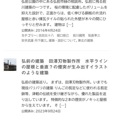
弘前公園の中にある弘前市緑の相談所。弘前に残る前
川建築の一つです。 桜の環境に配慮したボリュームを
抑えた設計で、正面からは、低く伸びる銅板の片流れ
屋根と赤い煉瓦タイルの貼られた外壁が木々の間にひ
っそりと佇みます。 建物は […]
公開済み: 2016年4月24日
カテゴリー:
吉田五十八 堀口捨己 前川國男 坂倉準三
安井武雄 丹下健三
,
建築・設計について
,
東北の建築
弘前の建築 田澤刃物製作所 水平ライン
の屋根と垂直？の煙突が生み出すイラスト
のような建築
弘前の建築巡り。 まずは、田澤刃物製作所。いまでも
現役バリバリの建築 りんごの剪定などに使われる剪定
鋏等、津軽の伝統を受け継ぎながら、優れた製品を送
り出しています。 特徴的な2本の煙突がノキっと屋根
から生えています。 そ […]
公開済み: 2023年9月24日