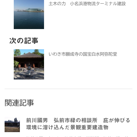
土木の力 小名浜港物流ターミナル建設
次の記事
いわき市願成寺の国宝白水阿弥陀堂
関連記事
前川國男 弘前市緑の相談所 庇が伸びる
環境に溶け込んだ景観重要建造物