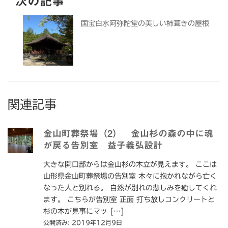
次の記事
国宝白水阿弥陀堂の美しい柿葺きの屋根
関連記事
金山町葬祭場（2） 金山杉の森の中に魂
が戻る告別室 益子義弘設計
大きな開口部からは金山杉の木立が見えます。 ここは
山形県金山町葬祭場の告別室 木々に抱かれながら亡く
なった人と別れる。 自然が別れの悲しみを癒してくれ
ます。 こちらが告別室 正面 打ち放しコンクリートと
杉の木が見事にマッ […]
公開済み: 2019年12月9日