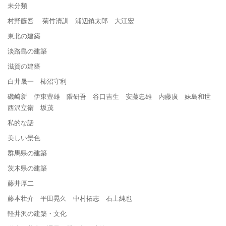
未分類
村野藤吾 菊竹清訓 浦辺鎮太郎 大江宏
東北の建築
淡路島の建築
滋賀の建築
白井晟一 柿沼守利
磯崎新 伊東豊雄 隈研吾 谷口吉生 安藤忠雄 内藤廣 妹島和世
西沢立衛 坂茂
私的な話
美しい景色
群馬県の建築
茨木県の建築
藤井厚二
藤本壮介 平田晃久 中村拓志 石上純也
軽井沢の建築・文化