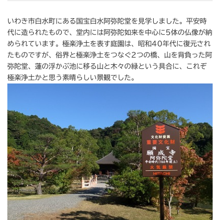
いわき市白水町にある国宝白水阿弥陀堂を見学しました。平安時
代に造られたもので、堂内には阿弥陀如来を中心に5体の仏像が納
められています。極楽浄土を表す庭園は、昭和40年代に復元され
たものですが、俗界と極楽浄土をつなぐ2つの橋、山を背負った阿
弥陀堂、蓮の浮かぶ池に移る山と木々の緑という具合に、これぞ
極楽浄土かと思う素晴らしい景観でした。