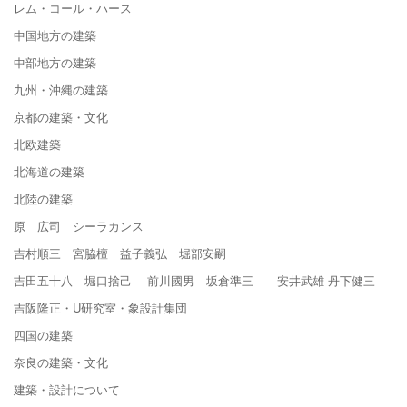
レム・コール・ハース
中国地方の建築
中部地方の建築
九州・沖縄の建築
京都の建築・文化
北欧建築
北海道の建築
北陸の建築
原 広司 シーラカンス
吉村順三 宮脇檀 益子義弘 堀部安嗣
吉田五十八 堀口捨己 前川國男 坂倉準三 安井武雄 丹下健三
吉阪隆正・U研究室・象設計集団
四国の建築
奈良の建築・文化
建築・設計について