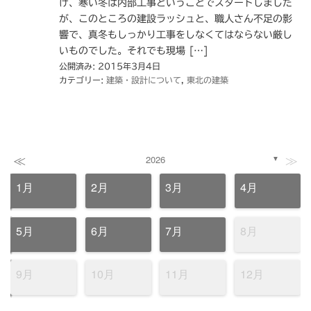
げ、寒い冬は内部工事ということでスタートしました
が、このところの建設ラッシュと、職人さん不足の影
響で、真冬もしっかり工事をしなくてはならない厳し
いものでした。それでも現場 […]
公開済み: 2015年3月4日
カテゴリー:
建築・設計について
,
東北の建築
≪
≫
2026
▼
1月
2月
3月
4月
5月
6月
7月
8月
9月
10月
11月
12月