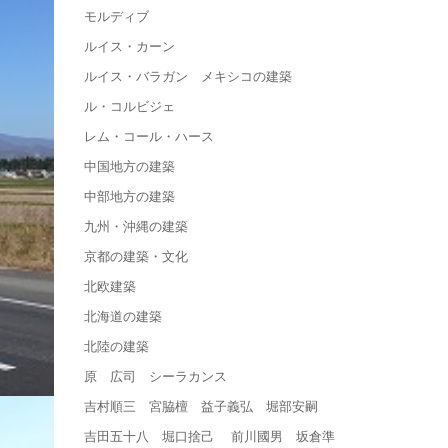
モルディブ
ルイス・カーン
ルイス・バラガン メキシコの建築
ル・コルビジェ
レム・コール・ハース
中国地方の建築
中部地方の建築
九州・沖縄の建築
京都の建築・文化
北欧建築
北海道の建築
北陸の建築
原 広司 シーラカンス
吉村順三 宮脇檀 益子義弘 堀部安嗣
吉田五十八 堀口捨己 前川國男 坂倉準