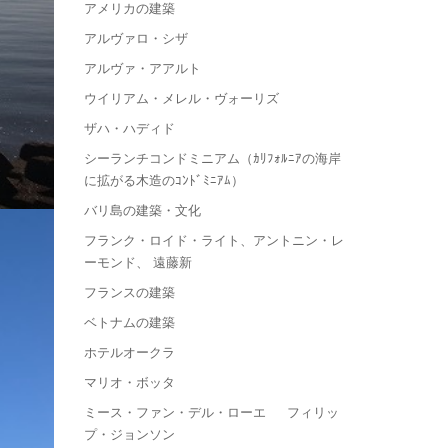
アメリカの建築
アルヴァロ・シザ
アルヴァ・アアルト
ウイリアム・メレル・ヴォーリズ
ザハ・ハディド
シーランチコンドミニアム（ｶﾘﾌｫﾙﾆｱの海岸
に拡がる木造のｺﾝﾄﾞﾐﾆｱﾑ）
バリ島の建築・文化
フランク・ロイド・ライト、アントニン・レ
ーモンド、 遠藤新
フランスの建築
ベトナムの建築
ホテルオークラ
マリオ・ボッタ
ミース・ファン・デル・ローエ フィリッ
プ・ジョンソン