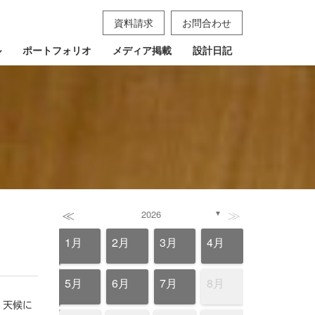
資料請求
お問合わせ
ル
ポートフォリオ
メディア掲載
設計日記
≪
≫
2026
▼
4月
4月
4月
4月
4月
4月
4月
4月
4月
4月
4月
4月
4月
4月
4月
4月
4月
1月
2月
3月
4月
8月
8月
8月
8月
8月
8月
8月
8月
8月
8月
8月
8月
8月
8月
8月
8月
8月
5月
6月
7月
8月
、天候に