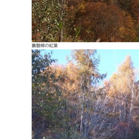
裏磐梯の紅葉