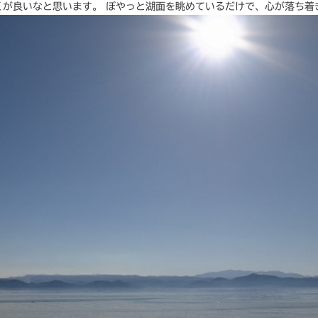
9月
9月
9月
9月
9月
9月
9月
9月
9月
9月
9月
9月
9月
9月
9月
9月
9月
10月
10月
10月
10月
10月
10月
10月
10月
10月
10月
10月
10月
10月
10月
10月
10月
10月
11月
11月
11月
11月
11月
11月
11月
11月
11月
11月
11月
11月
11月
11月
11月
11月
11月
くが良いなと思います。 ぼやっと湖面を眺めているだけで、心が落ち着