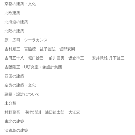
京都の建築・文化
北欧建築
北海道の建築
北陸の建築
原 広司 シーラカンス
吉村順三 宮脇檀 益子義弘 堀部安嗣
吉田五十八 堀口捨己 前川國男 坂倉準三 安井武雄 丹下健三
吉阪隆正・U研究室・象設計集団
四国の建築
奈良の建築・文化
建築・設計について
未分類
村野藤吾 菊竹清訓 浦辺鎮太郎 大江宏
東北の建築
淡路島の建築