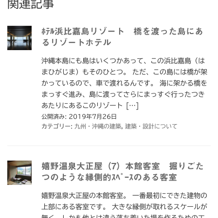
関連記事
ﾎﾃﾙ浜比嘉島リゾート 橋を渡った島にあ
るリゾートホテル
沖縄本島にも島はいくつかあって、この浜比嘉島（は
まひがじま）もそのひとつ。 ただ、この島には橋が架
かっているので、車で渡れるんです。 海に架かる橋を
まっすぐ進み、島に渡ってさらにまっすぐ行ったつき
あたりにあるこのリゾート […]
公開済み: 2019年7月26日
カテゴリー:
九州・沖縄の建築
,
建築・設計について
嬉野温泉大正屋（7）本館客室 掘りごた
つのような縁側的ｽﾍﾟｰｽのある客室
嬉野温泉大正屋の本館客室。 一番最初にできた建物の
上部にある客室です。 大きな縁側が取れるスケールが
無く、しかも他とは違う落ち着いた場を作るための工