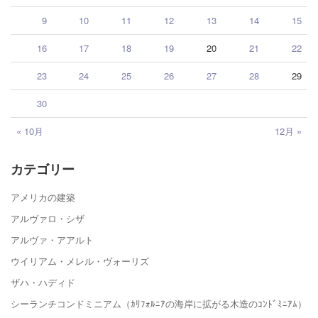
9
10
11
12
13
14
15
16
17
18
19
20
21
22
23
24
25
26
27
28
29
30
« 10月
12月 »
カテゴリー
アメリカの建築
アルヴァロ・シザ
アルヴァ・アアルト
ウイリアム・メレル・ヴォーリズ
ザハ・ハディド
シーランチコンドミニアム（ｶﾘﾌｫﾙﾆｱの海岸に拡がる木造のｺﾝﾄﾞﾐﾆｱﾑ）