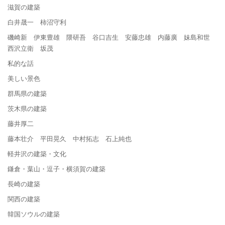
滋賀の建築
白井晟一 柿沼守利
磯崎新 伊東豊雄 隈研吾 谷口吉生 安藤忠雄 内藤廣 妹島和世
西沢立衛 坂茂
私的な話
美しい景色
群馬県の建築
茨木県の建築
藤井厚二
藤本壮介 平田晃久 中村拓志 石上純也
軽井沢の建築・文化
鎌倉・葉山・逗子・横須賀の建築
長崎の建築
関西の建築
韓国ソウルの建築