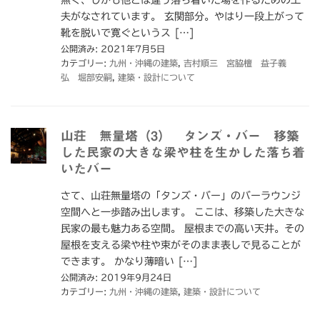
夫がなされています。 玄関部分。やはり一段上がって
靴を脱いで寛ぐというス […]
公開済み: 2021年7月5日
カテゴリー:
九州・沖縄の建築
,
吉村順三 宮脇檀 益子義
弘 堀部安嗣
,
建築・設計について
山荘 無量塔（3） タンズ・バー 移築
した民家の大きな梁や柱を生かした落ち着
いたバー
さて、山荘無量塔の「タンズ・バー」のバーラウンジ
空間へと一歩踏み出します。 ここは、移築した大きな
民家の最も魅力ある空間。 屋根までの高い天井。その
屋根を支える梁や柱や束がそのまま表しで見ることが
できます。 かなり薄暗い […]
公開済み: 2019年9月24日
カテゴリー:
九州・沖縄の建築
,
建築・設計について