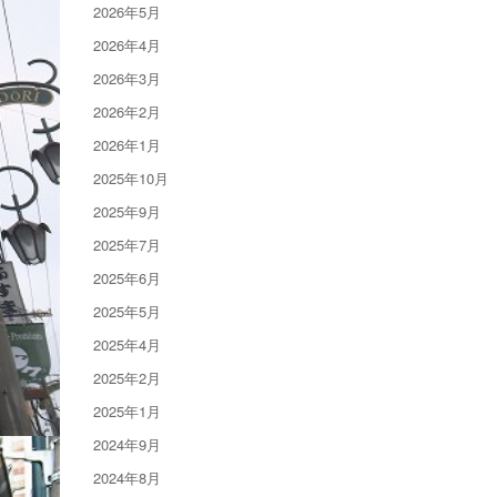
2026年5月
2026年4月
2026年3月
2026年2月
2026年1月
2025年10月
2025年9月
2025年7月
2025年6月
2025年5月
2025年4月
2025年2月
2025年1月
2024年9月
2024年8月