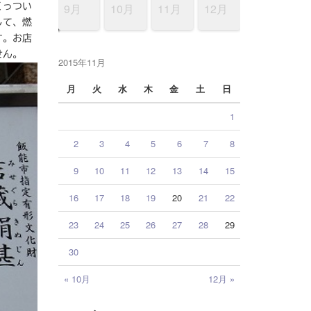
12月
12月
12月
12月
12月
12月
12月
12月
12月
12月
12月
12月
12月
12月
12月
12月
12月
9月
10月
11月
12月
くっつい
して、燃
す。お店
せん。
2015年11月
月
火
水
木
金
土
日
1
2
3
4
5
6
7
8
9
10
11
12
13
14
15
16
17
18
19
20
21
22
23
24
25
26
27
28
29
30
« 10月
12月 »