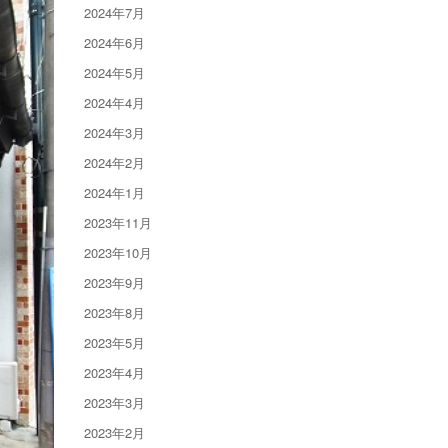
2024年7月
2024年6月
2024年5月
2024年4月
2024年3月
2024年2月
2024年1月
2023年11月
2023年10月
2023年9月
2023年8月
2023年5月
2023年4月
2023年3月
2023年2月