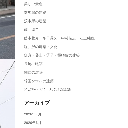
美しい景色
群馬県の建築
茨木県の建築
藤井厚二
藤本壮介 平田晃久 中村拓志 石上純也
軽井沢の建築・文化
鎌倉・葉山・逗子・横須賀の建築
長崎の建築
関西の建築
韓国ソウルの建築
ｼﾞｪﾌﾘｰ・ﾊﾞﾜ ｽﾘﾗﾝｶの建築
アーカイブ
2026年7月
2026年6月