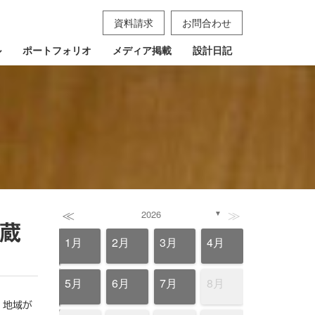
資料請求
お問合わせ
ル
ポートフォリオ
メディア掲載
設計日記
≪
≫
2026
▼
蔵
4月
4月
4月
4月
4月
4月
4月
4月
4月
4月
4月
4月
4月
4月
4月
4月
4月
1月
2月
3月
4月
8月
8月
8月
8月
8月
8月
8月
8月
8月
8月
8月
8月
8月
8月
8月
8月
8月
5月
6月
7月
8月
、地域が