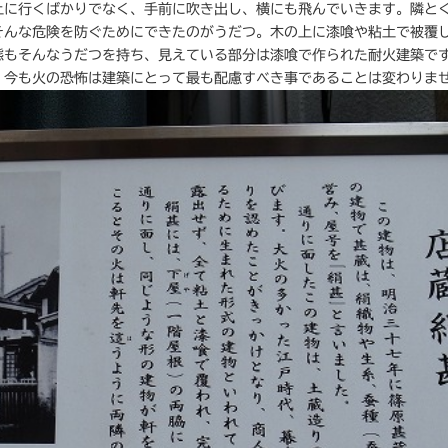
9月
9月
9月
9月
9月
9月
9月
9月
9月
9月
9月
9月
9月
9月
9月
9月
9月
10月
10月
10月
10月
10月
10月
10月
10月
10月
10月
10月
10月
10月
10月
10月
10月
10月
11月
11月
11月
11月
11月
11月
11月
11月
11月
11月
11月
11月
11月
11月
11月
11月
11月
上に行くばかりでなく、手前に吹き出し、横にも飛んでいきます。隣と
そんな危険を防ぐためにできたのがうだつ。木の上に漆喰や粘土で被覆
態もそんなうだつを持ち、見えている部分は漆喰で作られた耐火建築で
。今も火の恐怖は建築にとって最も配慮すべき事であることは変わりま