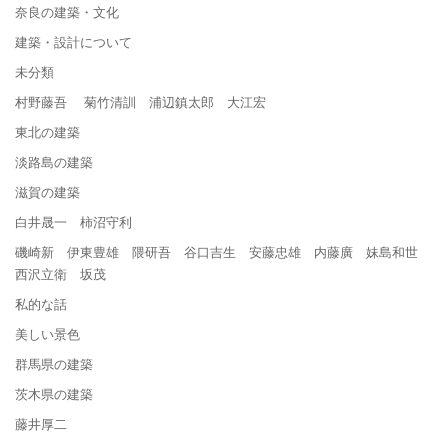
奈良の建築・文化
建築・設計について
未分類
村野藤吾 菊竹清訓 浦辺鎮太郎 大江宏
東北の建築
淡路島の建築
滋賀の建築
白井晟一 柿沼守利
磯崎新 伊東豊雄 隈研吾 谷口吉生 安藤忠雄 内藤廣 妹島和世
西沢立衛 坂茂
私的な話
美しい景色
群馬県の建築
茨木県の建築
藤井厚二