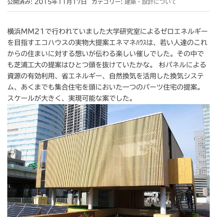
公開済み: 2015年11月17日
カテゴリー:
建築・設計について
横浜ＭＭ21で行われていました大学研究室によるゼロエネルギー
を目指すエコハウスの実物大提案エネマネﾊｳｽは、若い人達のこれ
からの住まいに対する想いが伝わる楽しい催しでした。その中で
も芝浦工大の提案はひとつ頭を抜けていたかな。 杉パネルによる
資源の有効利用、省エネルギー、自然換気を活用した換気システ
ム、あくまでも集合住宅を頭においた一つのパーツ住宅の提案。
スケールが大きく、実現可能な案でした。