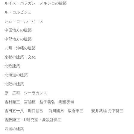
ルイス・バラガン メキシコの建築
ル・コルビジェ
レム・コール・ハース
中国地方の建築
中部地方の建築
九州・沖縄の建築
京都の建築・文化
北欧建築
北海道の建築
北陸の建築
原 広司 シーラカンス
吉村順三 宮脇檀 益子義弘 堀部安嗣
吉田五十八 堀口捨己 前川國男 坂倉準三 安井武雄 丹下健三
吉阪隆正・U研究室・象設計集団
四国の建築