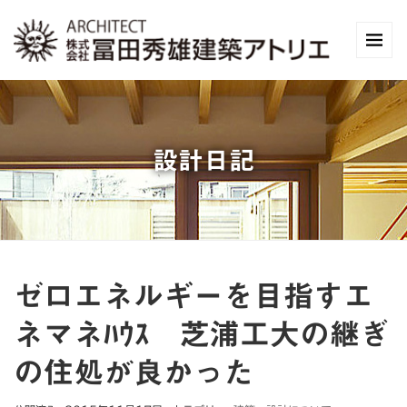
設計日記
ゼロエネルギーを目指すエ
ネマネﾊｳｽ 芝浦工大の継ぎ
の住処が良かった