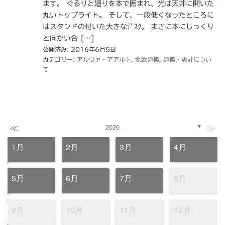
ます。 ぐるりと廻りを本で囲まれ、光は天井に開いた
丸いトップライト。 そして、一段低くなったところに
はスタンドの付いた大きなﾃﾞｽｸ。 まさに本にじっくり
と向かい合 […]
公開済み: 2016年6月5日
カテゴリー:
アルヴァ・アアルト
,
北欧建築
,
建築・設計につい
て
≪
≫
2026
▼
1月
2月
3月
4月
5月
6月
7月
8月
9月
10月
11月
12月