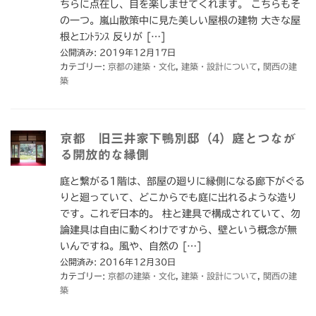
ちらに点在し、目を楽しませてくれます。 こちらもそ
の一つ。嵐山散策中に見た美しい屋根の建物 大きな屋
根とｴﾝﾄﾗﾝｽ 反りが […]
公開済み: 2019年12月17日
カテゴリー:
京都の建築・文化
,
建築・設計について
,
関西の建
築
京都 旧三井家下鴨別邸（4）庭とつなが
る開放的な縁側
庭と繋がる1階は、部屋の廻りに縁側になる廊下がぐる
りと廻っていて、どこからでも庭に出れるような造り
です。これぞ日本的。 柱と建具で構成されていて、勿
論建具は自由に動くわけですから、壁という概念が無
いんですね。風や、自然の […]
公開済み: 2016年12月30日
カテゴリー:
京都の建築・文化
,
建築・設計について
,
関西の建
築