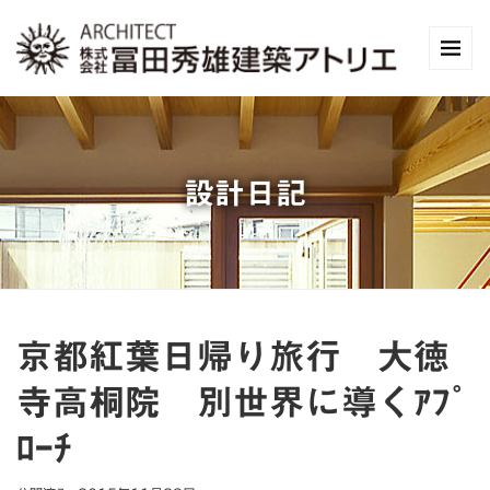
設計日記
京都紅葉日帰り旅行 大徳
寺高桐院 別世界に導くｱﾌﾟ
ﾛｰﾁ