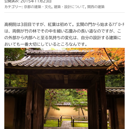
公開済み: 2015年11月23日
カテゴリー:
京都の建築・文化
,
建築・設計について
,
関西の建築
高桐院は3回目ですが、紅葉は初めて。玄関の門から始まるｱﾌﾟﾛｰﾁ
は、両側が竹の林でその中を細い石畳みの長い道なのですが、こ
の外部から内部へと至る気持ちの変化は、自分の設計する建築に
おいても一番大切にしているところなんです。