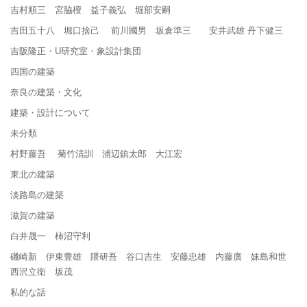
吉村順三 宮脇檀 益子義弘 堀部安嗣
吉田五十八 堀口捨己 前川國男 坂倉準三 安井武雄 丹下健三
吉阪隆正・U研究室・象設計集団
四国の建築
奈良の建築・文化
建築・設計について
未分類
村野藤吾 菊竹清訓 浦辺鎮太郎 大江宏
東北の建築
淡路島の建築
滋賀の建築
白井晟一 柿沼守利
磯崎新 伊東豊雄 隈研吾 谷口吉生 安藤忠雄 内藤廣 妹島和世
西沢立衛 坂茂
私的な話