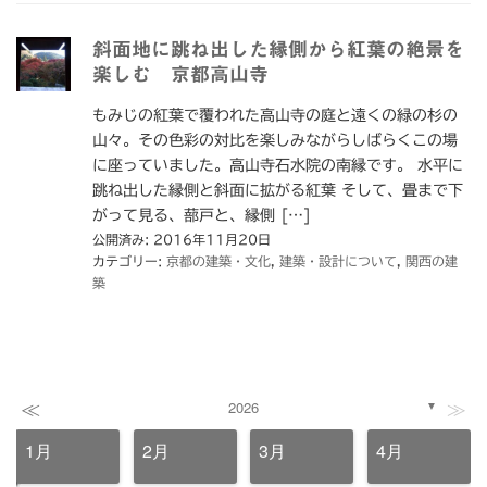
斜面地に跳ね出した縁側から紅葉の絶景を
楽しむ 京都高山寺
もみじの紅葉で覆われた高山寺の庭と遠くの緑の杉の
山々。その色彩の対比を楽しみながらしばらくこの場
に座っていました。高山寺石水院の南縁です。 水平に
跳ね出した縁側と斜面に拡がる紅葉 そして、畳まで下
がって見る、蔀戸と、縁側 […]
公開済み: 2016年11月20日
カテゴリー:
京都の建築・文化
,
建築・設計について
,
関西の建
築
≪
≫
2026
▼
1月
2月
3月
4月