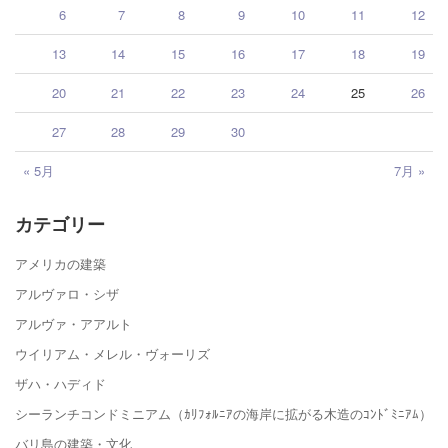
6
7
8
9
10
11
12
13
14
15
16
17
18
19
20
21
22
23
24
25
26
27
28
29
30
« 5月
7月 »
カテゴリー
アメリカの建築
アルヴァロ・シザ
アルヴァ・アアルト
ウイリアム・メレル・ヴォーリズ
ザハ・ハディド
シーランチコンドミニアム（ｶﾘﾌｫﾙﾆｱの海岸に拡がる木造のｺﾝﾄﾞﾐﾆｱﾑ）
バリ島の建築・文化