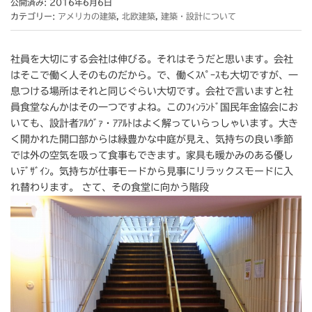
公開済み: 2016年6月6日
カテゴリー:
アメリカの建築
,
北欧建築
,
建築・設計について
社員を大切にする会社は伸びる。それはそうだと思います。会社
はそこで働く人そのものだから。で、働くｽﾍﾟｰｽも大切ですが、一
息つける場所はそれと同じぐらい大切です。会社で言いますと社
員食堂なんかはその一つですよね。このﾌｨﾝﾗﾝﾄﾞ国民年金協会にお
いても、設計者ｱﾙｳﾞｧ・ｱｱﾙﾄはよく解っていらっしゃいます。大き
く開かれた開口部からは緑豊かな中庭が見え、気持ちの良い季節
では外の空気を吸って食事もできます。家具も暖かみのある優し
いﾃﾞｻﾞｲﾝ。気持ちが仕事モードから見事にリラックスモードに入
れ替わります。 さて、その食堂に向かう階段