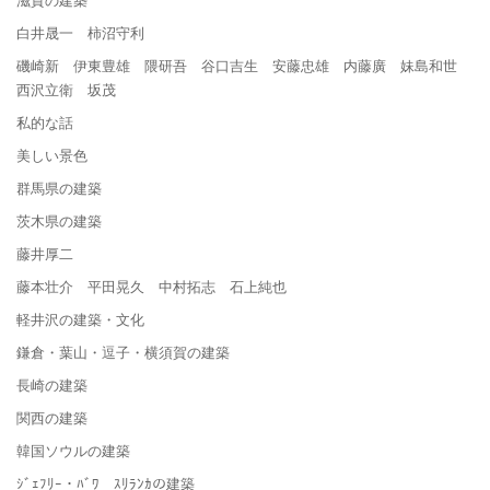
白井晟一 柿沼守利
磯崎新 伊東豊雄 隈研吾 谷口吉生 安藤忠雄 内藤廣 妹島和世
西沢立衛 坂茂
私的な話
美しい景色
群馬県の建築
茨木県の建築
藤井厚二
藤本壮介 平田晃久 中村拓志 石上純也
軽井沢の建築・文化
鎌倉・葉山・逗子・横須賀の建築
長崎の建築
関西の建築
韓国ソウルの建築
ｼﾞｪﾌﾘｰ・ﾊﾞﾜ ｽﾘﾗﾝｶの建築