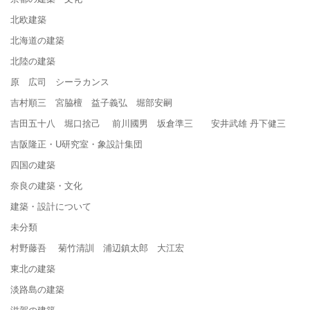
北欧建築
北海道の建築
北陸の建築
原 広司 シーラカンス
吉村順三 宮脇檀 益子義弘 堀部安嗣
吉田五十八 堀口捨己 前川國男 坂倉準三 安井武雄 丹下健三
吉阪隆正・U研究室・象設計集団
四国の建築
奈良の建築・文化
建築・設計について
未分類
村野藤吾 菊竹清訓 浦辺鎮太郎 大江宏
東北の建築
淡路島の建築
滋賀の建築