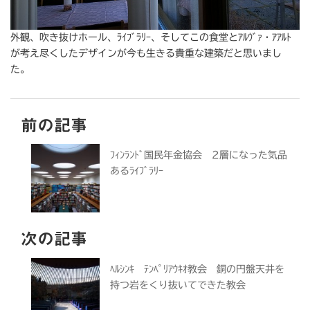
外観、吹き抜けホール、ﾗｲﾌﾞﾗﾘｰ、そしてこの食堂とｱﾙｳﾞｧ・ｱｱﾙﾄ
が考え尽くしたデザインが今も生きる貴重な建築だと思いまし
た。
前の記事
ﾌｨﾝﾗﾝﾄﾞ国民年金協会 2層になった気品
あるﾗｲﾌﾞﾗﾘｰ
次の記事
ﾍﾙｼﾝｷ ﾃﾝﾍﾟﾘｱｳｷｵ教会 銅の円盤天井を
持つ岩をくり抜いてできた教会