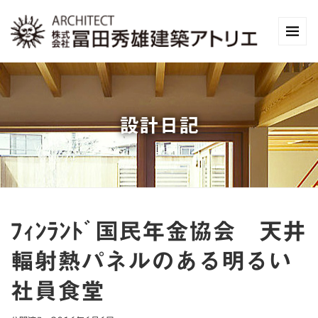
設計日記
ﾌｨﾝﾗﾝﾄﾞ国民年金協会 天井
輻射熱パネルのある明るい
社員食堂