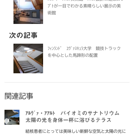
ﾌﾟﾄが一目でわかる素晴らしい展示の美
術館
次の記事
ﾌｨﾝﾗﾝﾄﾞ ﾕｳﾞｧｽｷｭﾗ大学 競技トラック
を中心とした馬蹄形の配置
関連記事
ｱﾙｳﾞｧ・ｱｱﾙﾄ パイオミのサナトリウム
太陽の光を身体一杯に浴びるテラス
結核患者にとっては美味しい新鮮な空気と太陽の光に