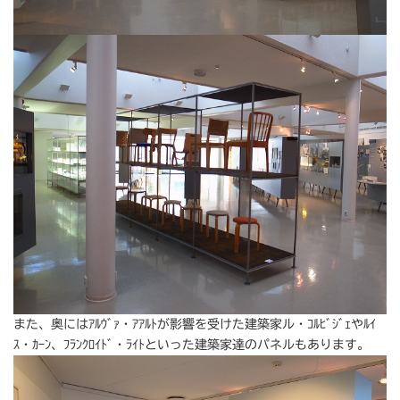
また、奥にはｱﾙｳﾞｧ・ｱｱﾙﾄが影響を受けた建築家ル・ｺﾙﾋﾞｼﾞｪやﾙｲ
ｽ・ｶｰﾝ、ﾌﾗﾝｸﾛｲﾄﾞ・ﾗｲﾄといった建築家達のパネルもあります。