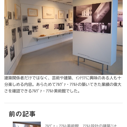
建築関係者だけではなく、芸術や建築、ｲﾝﾃﾘｱに興味のある人も十
分楽しめる内容。あらためてｱﾙｳﾞｧ・ｱｱﾙﾄの築いてきた業績の偉大
さを確認できるｱﾙｳﾞｧ・ｱｱﾙﾄ美術館でした。
前の記事
ｱﾙｳﾞｧ・ｱｱﾙﾄ美術館 ｱｱﾙﾄ設計の建築ｺﾝｾ