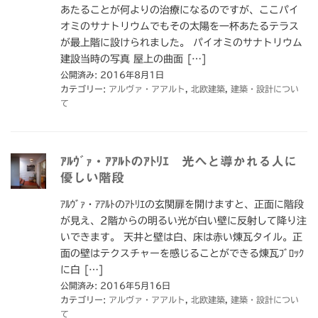
あたることが何よりの治療になるのですが、ここパイ
オミのサナトリウムでもその太陽を一杯あたるテラス
が最上階に設けられました。 パイオミのサナトリウム
建設当時の写真 屋上の曲面 […]
公開済み: 2016年8月1日
カテゴリー:
アルヴァ・アアルト
,
北欧建築
,
建築・設計につい
て
ｱﾙｳﾞｧ・ｱｱﾙﾄのｱﾄﾘｴ 光へと導かれる人に
優しい階段
ｱﾙｳﾞｧ・ｱｱﾙﾄのｱﾄﾘｴの玄関扉を開けますと、正面に階段
が見え、2階からの明るい光が白い壁に反射して降り注
いできます。 天井と壁は白、床は赤い煉瓦タイル。正
面の壁はテクスチャーを感じることができる煉瓦ﾌﾞﾛｯｸ
に白 […]
公開済み: 2016年5月16日
カテゴリー:
アルヴァ・アアルト
,
北欧建築
,
建築・設計につい
て