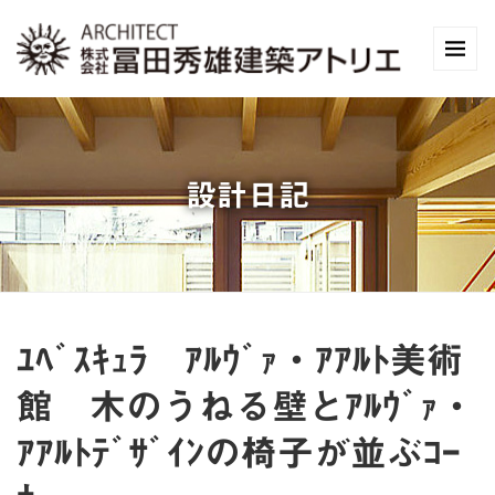
設計日記
ﾕﾍﾞｽｷｭﾗ ｱﾙｳﾞｧ・ｱｱﾙﾄ美術
館 木のうねる壁とｱﾙｳﾞｧ・
ｱｱﾙﾄﾃﾞｻﾞｲﾝの椅子が並ぶｺｰ