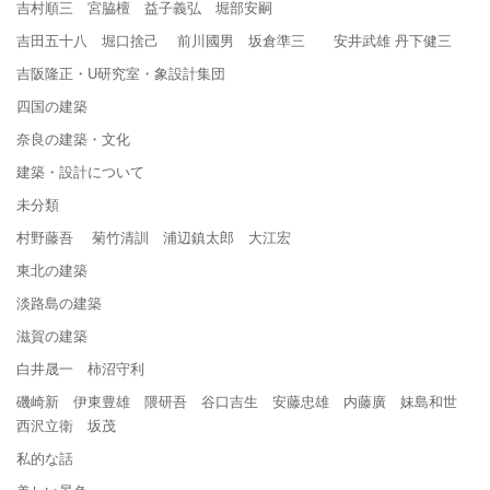
吉村順三 宮脇檀 益子義弘 堀部安嗣
吉田五十八 堀口捨己 前川國男 坂倉準三 安井武雄 丹下健三
吉阪隆正・U研究室・象設計集団
四国の建築
奈良の建築・文化
建築・設計について
未分類
村野藤吾 菊竹清訓 浦辺鎮太郎 大江宏
東北の建築
淡路島の建築
滋賀の建築
白井晟一 柿沼守利
磯崎新 伊東豊雄 隈研吾 谷口吉生 安藤忠雄 内藤廣 妹島和世
西沢立衛 坂茂
私的な話