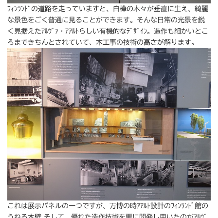
ﾌｨﾝﾗﾝﾄﾞの道路を走っていますと、白樺の木々が垂直に生え、綺麗
な景色をごく普通に見ることができます。そんな日常の光景を鋭
く見据えたｱﾙｳﾞｧ・ｱｱﾙﾄらしい有機的なﾃﾞｻﾞｲﾝ。造作も細かいとこ
ろまできちんとされていて、木工事の技術の高さが解ります。
これは展示パネルの一つですが、万博の時ｱｱﾙﾄ設計のﾌｨﾝﾗﾝﾄﾞ館の
うねる木壁 そして、優れた造作技術を更に開発し用いたのがｱﾙｳﾞ