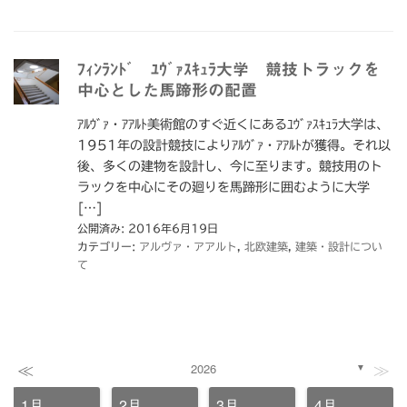
ﾌｨﾝﾗﾝﾄﾞ ﾕｳﾞｧｽｷｭﾗ大学 競技トラックを
中心とした馬蹄形の配置
ｱﾙｳﾞｧ・ｱｱﾙﾄ美術館のすぐ近くにあるﾕｳﾞｧｽｷｭﾗ大学は、
1951年の設計競技によりｱﾙｳﾞｧ・ｱｱﾙﾄが獲得。それ以
後、多くの建物を設計し、今に至ります。競技用のト
ラックを中心にその廻りを馬蹄形に囲むように大学
[…]
公開済み: 2016年6月19日
カテゴリー:
アルヴァ・アアルト
,
北欧建築
,
建築・設計につい
て
≪
≫
2026
▼
1月
2月
3月
4月