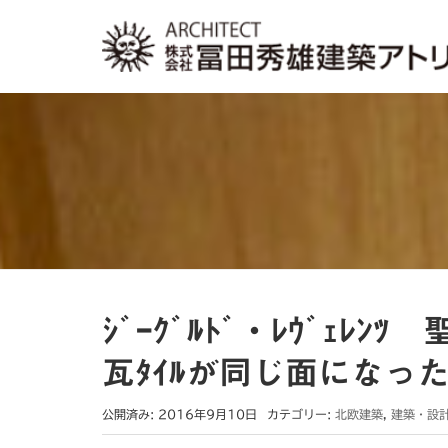
ｼﾞｰｸﾞﾙﾄﾞ・ﾚｳﾞｪ
瓦ﾀｲﾙが同じ面になっ
公開済み: 2016年9月10日
カテゴリー:
北欧建築
,
建築・設