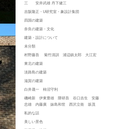
三 安井武雄 丹下健三
吉阪隆正・U研究室・象設計集団
四国の建築
奈良の建築・文化
建築・設計について
未分類
村野藤吾 菊竹清訓 浦辺鎮太郎 大江宏
東北の建築
淡路島の建築
滋賀の建築
白井晟一 柿沼守利
磯崎新 伊東豊雄 隈研吾 谷口吉生 安藤
忠雄 内藤廣 妹島和世 西沢立衛 坂茂
私的な話
美しい景色