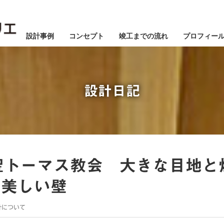
設計事例
コンセプト
竣工までの流れ
プロフィー
設計日記
ﾚﾝﾂ 聖トーマス教会 大きな目地と
1月
1月
1月
1月
1月
1月
1月
1月
1月
1月
1月
1月
1月
1月
1月
1月
1月
2月
2月
2月
2月
2月
2月
2月
2月
2月
2月
2月
2月
2月
2月
2月
2月
2月
3月
3月
3月
3月
3月
3月
3月
3月
3月
3月
3月
3月
3月
3月
3月
3月
3月
た美しい壁
5月
5月
5月
5月
5月
5月
5月
5月
5月
5月
5月
5月
5月
5月
5月
5月
5月
6月
6月
6月
6月
6月
6月
6月
6月
6月
6月
6月
6月
6月
6月
6月
6月
6月
7月
7月
7月
7月
7月
7月
7月
7月
7月
7月
7月
7月
7月
7月
7月
7月
7月
計について