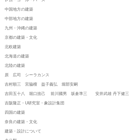
中国地方の建築
中部地方の建築
九州・沖縄の建築
京都の建築・文化
北欧建築
北海道の建築
北陸の建築
原 広司 シーラカンス
吉村順三 宮脇檀 益子義弘 堀部安嗣
吉田五十八 堀口捨己 前川國男 坂倉準三 安井武雄 丹下健三
吉阪隆正・U研究室・象設計集団
四国の建築
奈良の建築・文化
建築・設計について