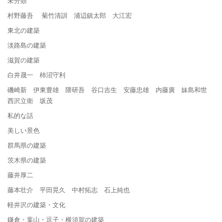
未分類
村野藤吾 菊竹清訓 浦辺鎮太郎 大江宏
東北の建築
淡路島の建築
滋賀の建築
白井晟一 柿沼守利
磯崎新 伊東豊雄 隈研吾 谷口吉生 安藤忠雄 内藤廣 妹島和世
西沢立衛 坂茂
私的な話
美しい景色
群馬県の建築
茨木県の建築
藤井厚二
藤本壮介 平田晃久 中村拓志 石上純也
軽井沢の建築・文化
鎌倉・葉山・逗子・横須賀の建築