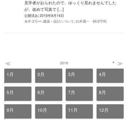
見学者がおられたので、ゆっくり見れませんでした
が、改めて写真で […]
公開済み: 2016年9月14日
カテゴリー:
建築・設計について
,
白井晟一 柿沼守利
≪
≫
2016
▼
1月
2月
3月
4月
5月
6月
7月
8月
9月
10月
11月
12月