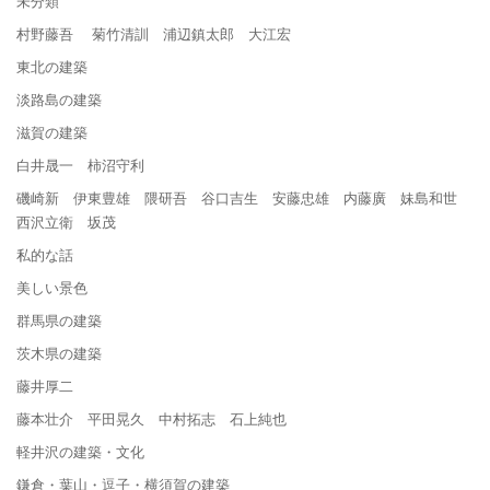
未分類
村野藤吾 菊竹清訓 浦辺鎮太郎 大江宏
東北の建築
淡路島の建築
滋賀の建築
白井晟一 柿沼守利
磯崎新 伊東豊雄 隈研吾 谷口吉生 安藤忠雄 内藤廣 妹島和世
西沢立衛 坂茂
私的な話
美しい景色
群馬県の建築
茨木県の建築
藤井厚二
藤本壮介 平田晃久 中村拓志 石上純也
軽井沢の建築・文化
鎌倉・葉山・逗子・横須賀の建築