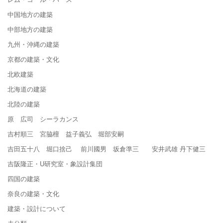
中国地方の建築
中部地方の建築
九州・沖縄の建築
京都の建築・文化
北欧建築
北海道の建築
北陸の建築
原 広司 シーラカンス
吉村順三 宮脇檀 益子義弘 堀部安嗣
吉田五十八 堀口捨己 前川國男 坂倉準三 安井武雄 丹下健三
吉阪隆正・U研究室・象設計集団
四国の建築
奈良の建築・文化
建築・設計について