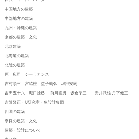
中国地方の建築
中部地方の建築
九州・沖縄の建築
京都の建築・文化
北欧建築
北海道の建築
北陸の建築
原 広司 シーラカンス
吉村順三 宮脇檀 益子義弘 堀部安嗣
吉田五十八 堀口捨己 前川國男 坂倉準三 安井武雄 丹下健三
吉阪隆正・U研究室・象設計集団
四国の建築
奈良の建築・文化
建築・設計について