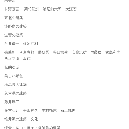
未分類
村野藤吾 菊竹清訓 浦辺鎮太郎 大江宏
東北の建築
淡路島の建築
滋賀の建築
白井晟一 柿沼守利
磯崎新 伊東豊雄 隈研吾 谷口吉生 安藤忠雄 内藤廣 妹島和世
西沢立衛 坂茂
私的な話
美しい景色
群馬県の建築
茨木県の建築
藤井厚二
藤本壮介 平田晃久 中村拓志 石上純也
軽井沢の建築・文化
鎌倉・葉山・逗子・横須賀の建築