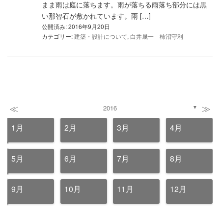
まま雨は庭に落ちます。雨が落ちる雨落ち部分には黒
い那智石が敷かれています。雨 […]
公開済み: 2016年9月20日
カテゴリー:
建築・設計について
,
白井晟一 柿沼守利
≪
≫
2016
▼
1月
2月
3月
4月
5月
6月
7月
8月
9月
10月
11月
12月