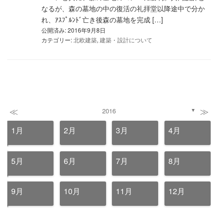
なるが、森の墓地の中の復活の礼拝堂以降途中で分か
れ、ｱｽﾌﾟﾙﾝﾄﾞ亡き後森の墓地を完成 […]
公開済み: 2016年9月8日
カテゴリー:
北欧建築
,
建築・設計について
≪
≫
2016
▼
1月
2月
3月
4月
5月
6月
7月
8月
9月
10月
11月
12月