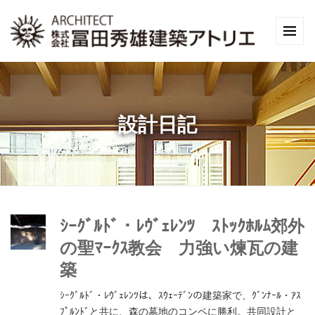
設計日記
ｼｰｸﾞﾙﾄﾞ・ﾚｳﾞｪﾚﾝﾂ ｽﾄｯｸﾎﾙﾑ郊外
の聖ﾏｰｸｽ教会 力強い煉瓦の建
築
ｼｰｸﾞﾙﾄﾞ・ﾚｳﾞｪﾚﾝﾂは、ｽｳｪｰﾃﾞﾝの建築家で、ｸﾞﾝﾅｰﾙ・ｱｽ
ﾌﾟﾙﾝﾄﾞと共に、森の墓地のコンペに勝利。共同設計と