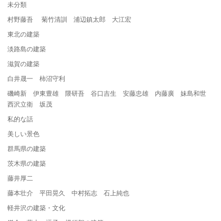
未分類
村野藤吾 菊竹清訓 浦辺鎮太郎 大江宏
東北の建築
淡路島の建築
滋賀の建築
白井晟一 柿沼守利
磯崎新 伊東豊雄 隈研吾 谷口吉生 安藤忠雄 内藤廣 妹島和世
西沢立衛 坂茂
私的な話
美しい景色
群馬県の建築
茨木県の建築
藤井厚二
藤本壮介 平田晃久 中村拓志 石上純也
軽井沢の建築・文化