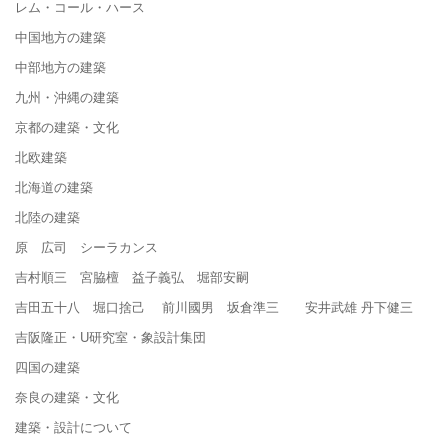
レム・コール・ハース
中国地方の建築
中部地方の建築
九州・沖縄の建築
京都の建築・文化
北欧建築
北海道の建築
北陸の建築
原 広司 シーラカンス
吉村順三 宮脇檀 益子義弘 堀部安嗣
吉田五十八 堀口捨己 前川國男 坂倉準三 安井武雄 丹下健三
吉阪隆正・U研究室・象設計集団
四国の建築
奈良の建築・文化
建築・設計について