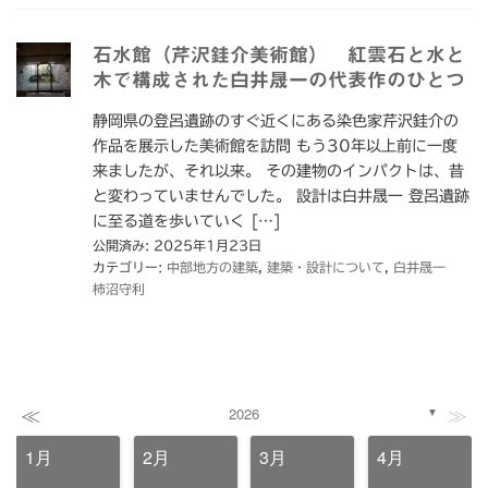
石水館（芹沢銈介美術館） 紅雲石と水と
木で構成された白井晟一の代表作のひとつ
静岡県の登呂遺跡のすぐ近くにある染色家芹沢銈介の
作品を展示した美術館を訪問 もう30年以上前に一度
来ましたが、それ以来。 その建物のインパクトは、昔
と変わっていませんでした。 設計は白井晟一 登呂遺跡
に至る道を歩いていく […]
公開済み: 2025年1月23日
カテゴリー:
中部地方の建築
,
建築・設計について
,
白井晟一
柿沼守利
≪
≫
2026
▼
1月
2月
3月
4月