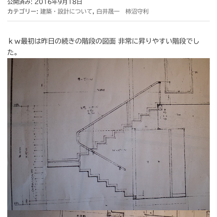
公開済み: 2016年9月18日
カテゴリー:
建築・設計について
,
白井晟一 柿沼守利
ｋｗ最初は昨日の続きの階段の図面 非常に昇りやすい階段でし
た。