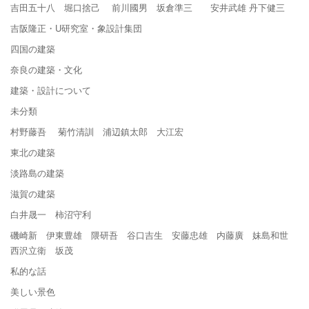
吉田五十八 堀口捨己 前川國男 坂倉準三 安井武雄 丹下健三
吉阪隆正・U研究室・象設計集団
四国の建築
奈良の建築・文化
建築・設計について
未分類
村野藤吾 菊竹清訓 浦辺鎮太郎 大江宏
東北の建築
淡路島の建築
滋賀の建築
白井晟一 柿沼守利
磯崎新 伊東豊雄 隈研吾 谷口吉生 安藤忠雄 内藤廣 妹島和世
西沢立衛 坂茂
私的な話
美しい景色