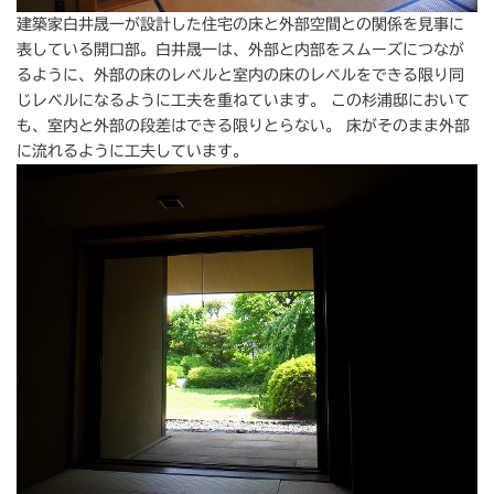
建築家白井晟一が設計した住宅の床と外部空間との関係を見事に
表している開口部。白井晟一は、外部と内部をスムーズにつなが
るように、外部の床のレベルと室内の床のレベルをできる限り同
じレベルになるように工夫を重ねています。 この杉浦邸において
も、室内と外部の段差はできる限りとらない。 床がそのまま外部
に流れるように工夫しています。