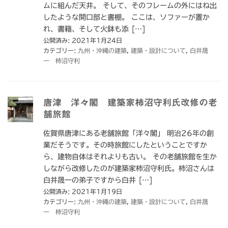
ムに組んだ天井。 そして、そのフレームの外にはね出
したような開口部と書棚。 ここは、ソファーが置か
れ、書籍、そして火鉢も添 […]
公開済み: 2021年1月24日
カテゴリー:
九州・沖縄の建築
,
建築・設計について
,
白井晟
一 柿沼守利
唐津 洋々閣 建築家柿沼守利氏改修の老
舗旅館
佐賀県唐津にある老舗旅館「洋々閣」 明治26年の創
業だそうです。その時旅館にしたということですか
ら、建物自体はそれよりも古い。 その老舗旅館を生か
しながら改修したのが建築家柿沼守利氏。柿沼さんは
白井晟一の弟子ですから白井 […]
公開済み: 2021年1月19日
カテゴリー:
九州・沖縄の建築
,
建築・設計について
,
白井晟
一 柿沼守利