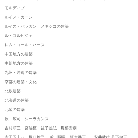
モルディブ
ルイス・カーン
ルイス・バラガン メキシコの建築
ル・コルビジェ
レム・コール・ハース
中国地方の建築
中部地方の建築
九州・沖縄の建築
京都の建築・文化
北欧建築
北海道の建築
北陸の建築
原 広司 シーラカンス
吉村順三 宮脇檀 益子義弘 堀部安嗣
吉田五十八 堀口捨己 前川國男 坂倉準三 安井武雄 丹下健三