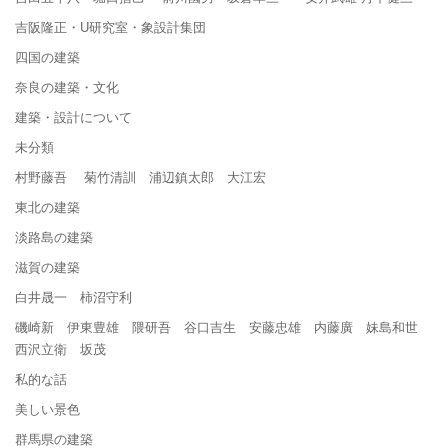
吉阪隆正・U研究室・象設計集団
四国の建築
奈良の建築・文化
建築・設計について
未分類
村野藤吾 菊竹清訓 浦辺鎮太郎 大江宏
東北の建築
淡路島の建築
滋賀の建築
白井晟一 柿沼守利
磯崎新 伊東豊雄 隈研吾 谷口吉生 安藤忠雄 内藤廣 妹島和世
西沢立衛 坂茂
私的な話
美しい景色
群馬県の建築