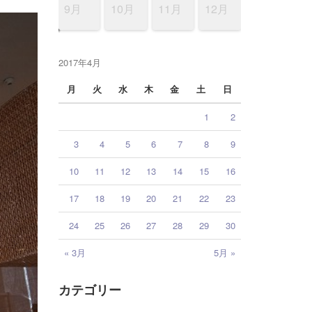
12月
12月
12月
12月
12月
12月
12月
12月
12月
12月
12月
12月
12月
12月
12月
12月
12月
9月
10月
11月
12月
2017年4月
月
火
水
木
金
土
日
1
2
3
4
5
6
7
8
9
10
11
12
13
14
15
16
17
18
19
20
21
22
23
24
25
26
27
28
29
30
« 3月
5月 »
カテゴリー