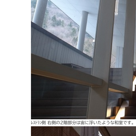
ﾚｽﾄﾗﾝ側 右側の2階部分は宙に浮いたような和室です。