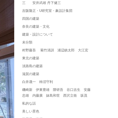
三 安井武雄 丹下健三
吉阪隆正・U研究室・象設計集団
四国の建築
奈良の建築・文化
建築・設計について
未分類
村野藤吾 菊竹清訓 浦辺鎮太郎 大江宏
東北の建築
淡路島の建築
滋賀の建築
白井晟一 柿沼守利
磯崎新 伊東豊雄 隈研吾 谷口吉生 安藤
忠雄 内藤廣 妹島和世 西沢立衛 坂茂
私的な話
美しい景色