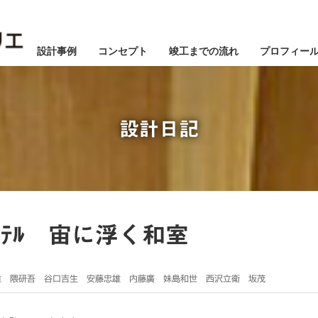
設計事例
コンセプト
竣工までの流れ
プロフィー
設計日記
ﾃﾙ 宙に浮く和室
1月
1月
1月
1月
1月
1月
1月
1月
1月
1月
1月
1月
1月
1月
1月
1月
1月
2月
2月
2月
2月
2月
2月
2月
2月
2月
2月
2月
2月
2月
2月
2月
2月
2月
3月
3月
3月
3月
3月
3月
3月
3月
3月
3月
3月
3月
3月
3月
3月
3月
3月
雄 隈研吾 谷口吉生 安藤忠雄 内藤廣 妹島和世 西沢立衛 坂茂
5月
5月
5月
5月
5月
5月
5月
5月
5月
5月
5月
5月
5月
5月
5月
5月
5月
6月
6月
6月
6月
6月
6月
6月
6月
6月
6月
6月
6月
6月
6月
6月
6月
6月
7月
7月
7月
7月
7月
7月
7月
7月
7月
7月
7月
7月
7月
7月
7月
7月
7月