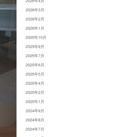
2026年4月
2026年3月
2026年2月
2026年1月
2025年10月
2025年9月
2025年7月
2025年6月
2025年5月
2025年4月
2025年2月
2025年1月
2024年9月
2024年8月
2024年7月