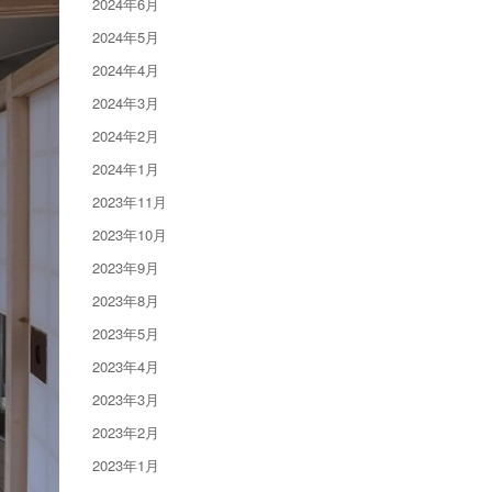
2024年6月
2024年5月
2024年4月
2024年3月
2024年2月
2024年1月
2023年11月
2023年10月
2023年9月
2023年8月
2023年5月
2023年4月
2023年3月
2023年2月
2023年1月