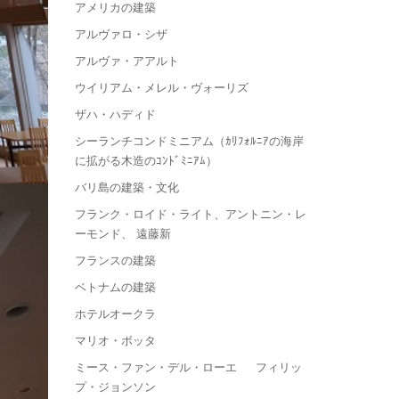
アメリカの建築
アルヴァロ・シザ
アルヴァ・アアルト
ウイリアム・メレル・ヴォーリズ
ザハ・ハディド
シーランチコンドミニアム（ｶﾘﾌｫﾙﾆｱの海岸
に拡がる木造のｺﾝﾄﾞﾐﾆｱﾑ）
バリ島の建築・文化
フランク・ロイド・ライト、アントニン・レ
ーモンド、 遠藤新
フランスの建築
ベトナムの建築
ホテルオークラ
マリオ・ボッタ
ミース・ファン・デル・ローエ フィリッ
プ・ジョンソン