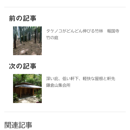
前の記事
タケノコがどんどん伸びる竹林 報国寺
竹の庭
次の記事
深い庇、低い軒下、軽快な屋根と軒先
鎌倉山集会所
関連記事