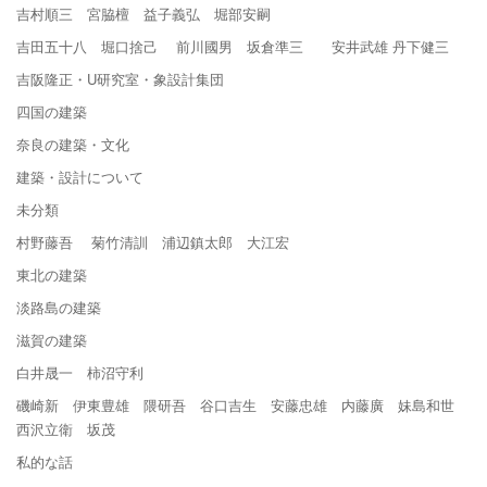
吉村順三 宮脇檀 益子義弘 堀部安嗣
吉田五十八 堀口捨己 前川國男 坂倉準三 安井武雄 丹下健三
吉阪隆正・U研究室・象設計集団
四国の建築
奈良の建築・文化
建築・設計について
未分類
村野藤吾 菊竹清訓 浦辺鎮太郎 大江宏
東北の建築
淡路島の建築
滋賀の建築
白井晟一 柿沼守利
磯崎新 伊東豊雄 隈研吾 谷口吉生 安藤忠雄 内藤廣 妹島和世
西沢立衛 坂茂
私的な話