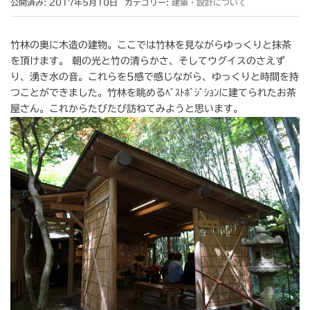
公開済み: 2017年5月10日
カテゴリー:
建築・設計について
竹林の奥に木造の建物。ここでは竹林を見ながらゆっくりと抹茶
を頂けます。 朝の光と竹の清らかさ、そしてウグイスのさえず
り、湧き水の音。これらを5感で感じながら、ゆっくりと時間を持
つことができました。竹林を眺めるﾍﾞｽﾄﾎﾞｼﾞｼｮﾝに建てられたお茶
屋さん。これからたびたび訪ねてみようと思います。