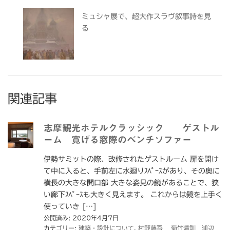
ミュシャ展で、超大作スラヴ叙事詩を見
る
関連記事
志摩観光ホテルクラッシック ゲストル
ーム 寛げる窓際のベンチソファー
伊勢サミットの際、改修されたゲストルーム 扉を開け
て中に入ると、手前左に水廻りｽﾍﾟｰｽがあり、その奥に
横長の大きな開口部 大きな姿見の鏡があることで、狭
い廊下ｽﾍﾟｰｽも大きく見えます。 これからは鏡を上手く
使っていき […]
公開済み: 2020年4月7日
カテゴリー:
建築・設計について
,
村野藤吾 菊竹清訓 浦辺