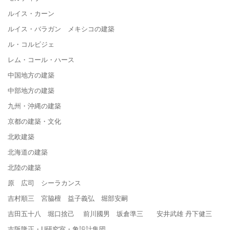
ルイス・カーン
ルイス・バラガン メキシコの建築
ル・コルビジェ
レム・コール・ハース
中国地方の建築
中部地方の建築
九州・沖縄の建築
京都の建築・文化
北欧建築
北海道の建築
北陸の建築
原 広司 シーラカンス
吉村順三 宮脇檀 益子義弘 堀部安嗣
吉田五十八 堀口捨己 前川國男 坂倉準三 安井武雄 丹下健三
吉阪隆正・U研究室・象設計集団