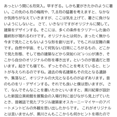
あっという間に6月突入。早すぎる。しかも夏がきたかのように暑
い。この先の６月の梅雨や、7,8月の猛暑を考えますと、なかな
か気持ちがなえていきますが、ここは気を上げて、暑さに負けな
いようにしないと。 さて、いきなりですがオリジナルに関して。
建築をデザインする。そこには、多くの条件をクリアーした後の
最終形が現れるわけです。オリジナルとは何か。まったく無から
今まで見たこともないような形を創り出す。でもこれは至難の業
です。自然や宇宙、そして何気ない日常にころがるもの、どこか
で見た形態、そして他の建築などから突如ｲﾝｽﾋﾟﾚｰｼｮﾝが沸き、そ
こから自分のオリジナルの形を導き出す。というのが普通だと思
います。起きても寝ても、ずっとそのことを考えていると、ヒン
トが与えられるのですね。過去の有名建築もその元となる遺跡
や、集落など、オリジナルの大元となるものが必ずあります。昔
のものをリ・デザインする。それでも良いと僕は思いますが。 さ
て、なんでそんなことを書いたかといいますと、黒川紀章が設計
した新国立美術館を展覧会の入場行列に並びながら見上げていた
とき、昔雑誌で見たブラジル建築家オスカーニーマイヤーのアパ
ートメントビルの外観を思い出したからです。 これがオリジナル
とは言いませんが、黒川さんもここからも何かヒントを得たので