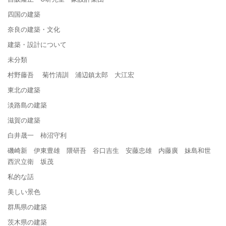
四国の建築
奈良の建築・文化
建築・設計について
未分類
村野藤吾 菊竹清訓 浦辺鎮太郎 大江宏
東北の建築
淡路島の建築
滋賀の建築
白井晟一 柿沼守利
磯崎新 伊東豊雄 隈研吾 谷口吉生 安藤忠雄 内藤廣 妹島和世
西沢立衛 坂茂
私的な話
美しい景色
群馬県の建築
茨木県の建築