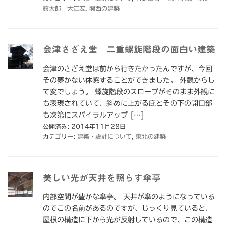
鎮太郎 大江宏
,
関西の建築
会津さざえ堂 二重螺旋階段の面白い建築
会津のさざえ堂は前から行きたかったんですが、今回
その夢かない体感することができました。 外観からし
て変でしょう。 螺旋階段のスロープがそのまま外観に
も表現されていて、斜めに上がる庇とその下の開口部
も次第にスパイラルアップ […]
公開済み: 2014年11月28日
カテゴリー:
建築・設計について
,
東北の建築
美しい光が天井を照らす傘亭
内部空間が豊かな傘亭。 天井が傘のようになっている
のでこの名前があるのですが、じっくり見ていると、
屋根の構造に下から光が反射しているので、この構造