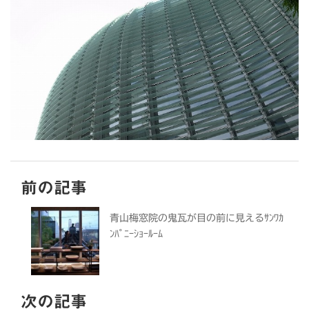
前の記事
青山梅窓院の鬼瓦が目の前に見えるｻﾝﾜｶ
ﾝﾊﾟﾆｰｼｮｰﾙｰﾑ
次の記事