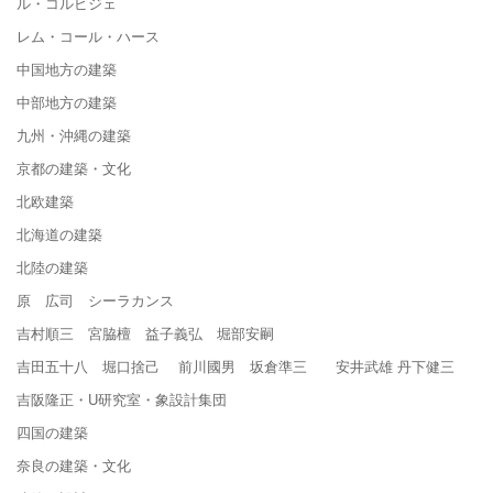
ル・コルビジェ
レム・コール・ハース
中国地方の建築
中部地方の建築
九州・沖縄の建築
京都の建築・文化
北欧建築
北海道の建築
北陸の建築
原 広司 シーラカンス
吉村順三 宮脇檀 益子義弘 堀部安嗣
吉田五十八 堀口捨己 前川國男 坂倉準三 安井武雄 丹下健三
吉阪隆正・U研究室・象設計集団
四国の建築
奈良の建築・文化