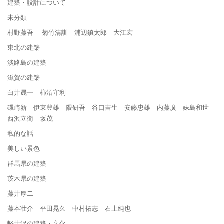
建築・設計について
未分類
村野藤吾 菊竹清訓 浦辺鎮太郎 大江宏
東北の建築
淡路島の建築
滋賀の建築
白井晟一 柿沼守利
磯崎新 伊東豊雄 隈研吾 谷口吉生 安藤忠雄 内藤廣 妹島和世
西沢立衛 坂茂
私的な話
美しい景色
群馬県の建築
茨木県の建築
藤井厚二
藤本壮介 平田晃久 中村拓志 石上純也
軽井沢の建築・文化