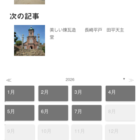
次の記事
美しい煉瓦造 長崎平戸 田平天主
堂
≪
≫
2026
▼
1月
2月
3月
4月
5月
6月
7月
8月
9月
10月
11月
12月