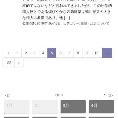
本的ではないなどと言われてきましたが、 この圧倒的
職人技とである煌びやかな装飾建築は徳川家康の大き
な権力の象徴であり、他 […]
公開済み: 2018年10月17日
カテゴリー:
建築・設計について
<
1
2
3
4
5
6
7
8
9
10
…
22
>
≪
≫
2018
▼
1月
2月
3月
4月