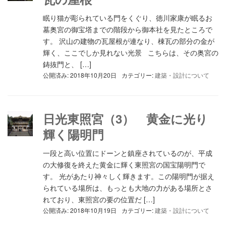
眠り猫が彫られている門をくぐり、徳川家康が眠るお
墓奥宮の御宝塔までの階段から御本社を見たところで
す。 沢山の建物の瓦屋根が連なり、棟瓦の部分の金が
輝く、ここでしか見れない光景 こちらは、その奥宮の
鋳抜門と、 […]
公開済み: 2018年10月20日
カテゴリー:
建築・設計について
日光東照宮（3） 黄金に光り
輝く陽明門
一段と高い位置にドーンと鎮座されているのが、平成
の大修復を終えた黄金に輝く東照宮の国宝陽明門で
す。 光があたり神々しく輝きます。この陽明門が据え
られている場所は、もっとも大地の力がある場所とさ
れており、東照宮の要の位置だ […]
公開済み: 2018年10月19日
カテゴリー:
建築・設計について