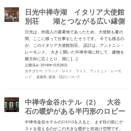
日光中禅寺湖 イタリア大使館
別荘 湖とつながる広い縁側
日光は、外国人の避暑地であったため、大使館も夏の
間、ここに移って仕事をしたそうです。 今でも残るの
が、このイタリア大使館別荘。 設計は、アントニン・
レーモンド。 大きく開いた中禅寺湖に対して、建物を
横方向に広くとり、湖に […]
公開済み: 2018年10月26日
カテゴリー:
フランク・ロイド・ライト、アントニン・レーモ
ンド、 遠藤新
,
建築・設計について
中禅寺金谷ホテル（2） 大谷
石の暖炉がある半円形のロビー
中禅寺金谷ホテルのｴﾝﾄﾗﾝｽを入ると、まず目の前にゲ
ストを迎えるのがこの大きな暖炉と吹抜け空間です。