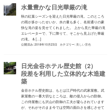
水量豊かな日光華厳の滝
秋の紅葉シーズンを迎えた日光華厳の滝。このところ
の雨が多かったせいか、水の量も多く、名前通りの豪
快な滝の姿を見せてくれました。 上から見た華厳の滝
エレベーターで、下に降りて、そこから見上げた華厳
の滝。 & […]
公開済み: 2018年10月23日
カテゴリー:
美しい景色
日光金谷ホテル歴史館（2）
段差を利用した立体的な木造建
築
金谷ホテル歴史館は、もとは江戸時代の武家屋敷。武
家屋敷の一番大切なところは、敵の侵入からの防御。
この侍屋敷にも沢山の防御の工夫が凝らされています
が、それがそのまま今では空間の面白さを感じさせて