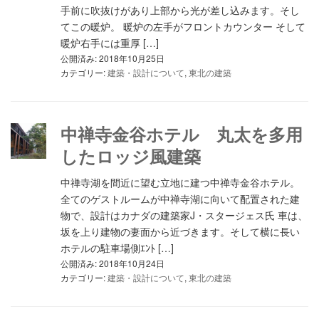
手前に吹抜けがあり上部から光が差し込みます。そし
てこの暖炉。 暖炉の左手がフロントカウンター そして
暖炉右手には重厚 […]
公開済み: 2018年10月25日
カテゴリー:
建築・設計について
,
東北の建築
中禅寺金谷ホテル 丸太を多用
したロッジ風建築
中禅寺湖を間近に望む立地に建つ中禅寺金谷ホテル。
全てのゲストルームが中禅寺湖に向いて配置された建
物で、設計はカナダの建築家J・スタージェス氏 車は、
坂を上り建物の妻面から近づきます。そして横に長い
ホテルの駐車場側ｴﾝﾄ […]
公開済み: 2018年10月24日
カテゴリー:
建築・設計について
,
東北の建築