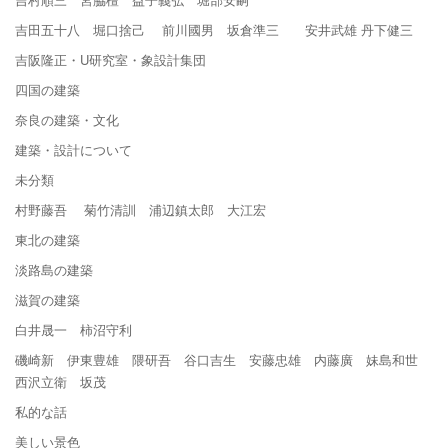
吉田五十八 堀口捨己 前川國男 坂倉準三 安井武雄 丹下健三
吉阪隆正・U研究室・象設計集団
四国の建築
奈良の建築・文化
建築・設計について
未分類
村野藤吾 菊竹清訓 浦辺鎮太郎 大江宏
東北の建築
淡路島の建築
滋賀の建築
白井晟一 柿沼守利
磯崎新 伊東豊雄 隈研吾 谷口吉生 安藤忠雄 内藤廣 妹島和世
西沢立衛 坂茂
私的な話
美しい景色