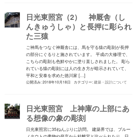
日光東照宮（2） 神厩舎（し
んきゅうしゃ）と長押に彫られ
た三猿
ご神馬をつなぐ神厩舎には、馬を守る猿の彫刻が長押
の部分にぐるりと施されています。 平成の大修理で、
こちらの彫刻も色鮮やかに塗り直しされました。 彫ら
れている猿の彫刻には人の生き方が暗示されていて、
平和と安泰を求めた徳川家 […]
公開済み: 2018年10月18日
カテゴリー:
建築・設計について
日光東照宮 上神庫の上部にあ
る想像の象の彫刻
日光東照宮に35ねんぶりに訪問。 建築界では、ブルー
ノタウトの書物や発言から桂離宮と比べられたり、日