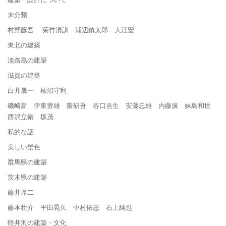
未分類
村野藤吾 菊竹清訓 浦辺鎮太郎 大江宏
東北の建築
淡路島の建築
滋賀の建築
白井晟一 柿沼守利
磯崎新 伊東豊雄 隈研吾 谷口吉生 安藤忠雄 内藤廣 妹島和世
西沢立衛 坂茂
私的な話
美しい景色
群馬県の建築
茨木県の建築
藤井厚二
藤本壮介 平田晃久 中村拓志 石上純也
軽井沢の建築・文化