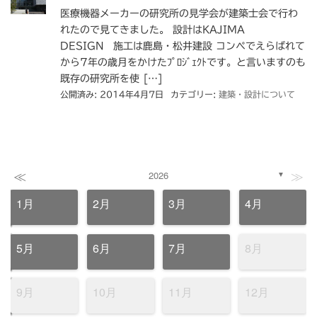
医療機器メーカーの研究所の見学会が建築士会で行わ
れたので見てきました。 設計はKAJIMA
DESIGN 施工は鹿島・松井建設 コンペでえらばれて
から7年の歳月をかけたﾌﾟﾛｼﾞｪｸﾄです。と言いますのも
既存の研究所を使 […]
公開済み: 2014年4月7日
カテゴリー:
建築・設計について
≪
≫
2026
▼
1月
2月
3月
4月
5月
6月
7月
8月
9月
10月
11月
12月