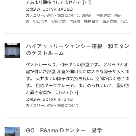
てあまり期待はしてませんで […]
公開済み: 2017年3月26日
カテゴリー:
建築・設計について
,
磯崎新 伊東豊雄 隈研
吾 谷口吉生 安藤忠雄 内藤廣 妹島和世 西沢立衛 坂茂
ハイアットリージェンシー箱根 和モダン
のゲストルーム
ゲストルームは、和モダンの部屋です。 2べッドと和
室が付いた部屋 和室の開口部には大きな障子が入りま
す。 天井までの障子は気持ち良い。空間が広く感じま
す。 色はダークグレーで、まとめられていて、畳の色
と置き家具が、明るい […]
公開済み: 2018年3月24日
カテゴリー:
建築・設計について
GC R&amp;Dセンター 見学