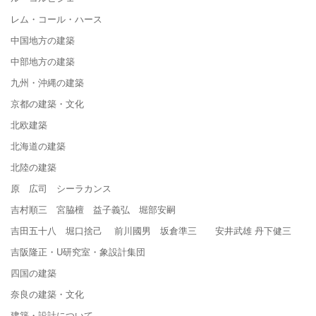
レム・コール・ハース
中国地方の建築
中部地方の建築
九州・沖縄の建築
京都の建築・文化
北欧建築
北海道の建築
北陸の建築
原 広司 シーラカンス
吉村順三 宮脇檀 益子義弘 堀部安嗣
吉田五十八 堀口捨己 前川國男 坂倉準三 安井武雄 丹下健三
吉阪隆正・U研究室・象設計集団
四国の建築
奈良の建築・文化
建築・設計について