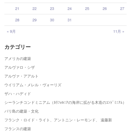
21
22
23
24
25
26
27
28
29
30
31
« 9月
11月 »
カテゴリー
アメリカの建築
アルヴァロ・シザ
アルヴァ・アアルト
ウイリアム・メレル・ヴォーリズ
ザハ・ハディド
シーランチコンドミニアム（ｶﾘﾌｫﾙﾆｱの海岸に拡がる木造のｺﾝﾄﾞﾐﾆｱﾑ）
バリ島の建築・文化
フランク・ロイド・ライト、アントニン・レーモンド、 遠藤新
フランスの建築