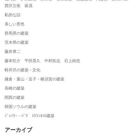
西沢立衛 坂茂
私的な話
美しい景色
群馬県の建築
茨木県の建築
藤井厚二
藤本壮介 平田晃久 中村拓志 石上純也
軽井沢の建築・文化
鎌倉・葉山・逗子・横須賀の建築
長崎の建築
関西の建築
韓国ソウルの建築
ｼﾞｪﾌﾘｰ・ﾊﾞﾜ ｽﾘﾗﾝｶの建築
アーカイブ