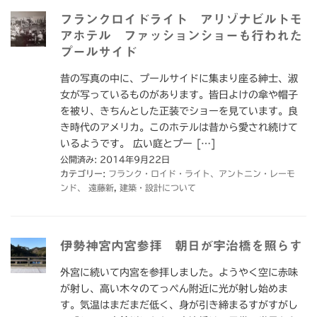
フランクロイドライト アリゾナビルトモ
アホテル ファッションショーも行われた
プールサイド
昔の写真の中に、プールサイドに集まり座る紳士、淑
女が写っているものがあります。皆日よけの傘や帽子
を被り、きちんとした正装でショーを見ています。良
き時代のアメリカ。このホテルは昔から愛され続けて
いるようです。 広い庭とプー […]
公開済み: 2014年9月22日
カテゴリー:
フランク・ロイド・ライト、アントニン・レーモ
ンド、 遠藤新
,
建築・設計について
伊勢神宮内宮参拝 朝日が宇治橋を照らす
外宮に続いて内宮を参拝しました。ようやく空に赤味
が射し、高い木々のてっぺん附近に光が射し始めま
す。気温はまだまだ低く、身が引き締まるすがすがし