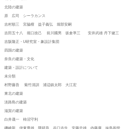
北陸の建築
原 広司 シーラカンス
吉村順三 宮脇檀 益子義弘 堀部安嗣
吉田五十八 堀口捨己 前川國男 坂倉準三 安井武雄 丹下健三
吉阪隆正・U研究室・象設計集団
四国の建築
奈良の建築・文化
建築・設計について
未分類
村野藤吾 菊竹清訓 浦辺鎮太郎 大江宏
東北の建築
淡路島の建築
滋賀の建築
白井晟一 柿沼守利
磯崎新 伊東豊雄 隈研吾 谷口吉生 安藤忠雄 内藤廣 妹島和世