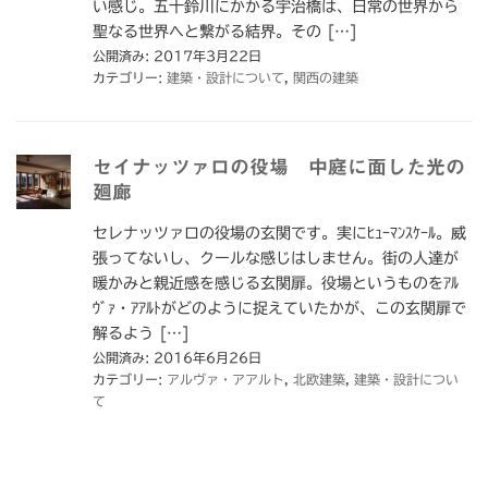
い感じ。五十鈴川にかかる宇治橋は、日常の世界から
聖なる世界へと繋がる結界。その […]
公開済み: 2017年3月22日
カテゴリー:
建築・設計について
,
関西の建築
セイナッツァロの役場 中庭に面した光の
廻廊
セレナッツァロの役場の玄関です。実にﾋｭｰﾏﾝｽｹｰﾙ。威
張ってないし、クールな感じはしません。街の人達が
暖かみと親近感を感じる玄関扉。役場というものをｱﾙ
ｳﾞｧ・ｱｱﾙﾄがどのように捉えていたかが、この玄関扉で
解るよう […]
公開済み: 2016年6月26日
カテゴリー:
アルヴァ・アアルト
,
北欧建築
,
建築・設計につい
て