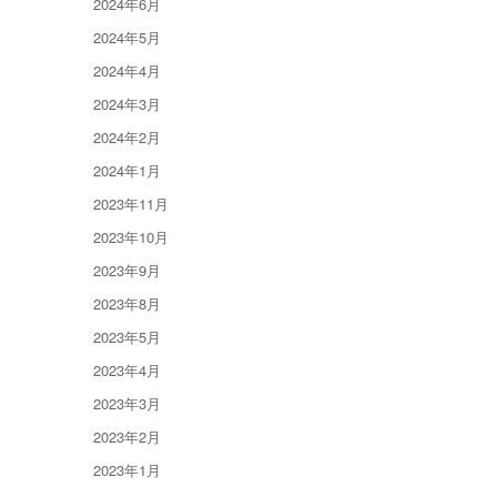
2024年6月
2024年5月
2024年4月
2024年3月
2024年2月
2024年1月
2023年11月
2023年10月
2023年9月
2023年8月
2023年5月
2023年4月
2023年3月
2023年2月
2023年1月