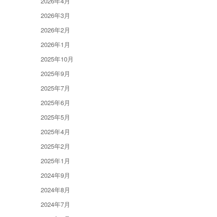
2026年4月
2026年3月
2026年2月
2026年1月
2025年10月
2025年9月
2025年7月
2025年6月
2025年5月
2025年4月
2025年2月
2025年1月
2024年9月
2024年8月
2024年7月