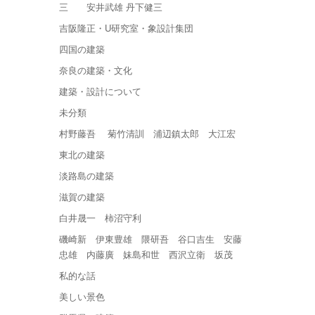
三 安井武雄 丹下健三
吉阪隆正・U研究室・象設計集団
四国の建築
奈良の建築・文化
建築・設計について
未分類
村野藤吾 菊竹清訓 浦辺鎮太郎 大江宏
東北の建築
淡路島の建築
滋賀の建築
白井晟一 柿沼守利
磯崎新 伊東豊雄 隈研吾 谷口吉生 安藤
忠雄 内藤廣 妹島和世 西沢立衛 坂茂
私的な話
美しい景色