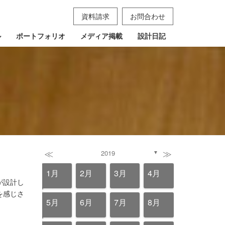
資料請求
お問合わせ
ル
ポートフォリオ
メディア掲載
設計日記
≪
≫
2019
▼
4月
4月
4月
4月
4月
4月
4月
4月
4月
4月
4月
4月
4月
4月
4月
4月
4月
1月
2月
3月
4月
が設計し
を感じさ
8月
8月
8月
8月
8月
8月
8月
8月
8月
8月
8月
8月
8月
8月
8月
8月
8月
5月
6月
7月
8月