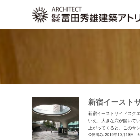
新宿イースト
新宿イーストサイドスクエ
いえ、大きな穴が開いてい
上がってくると、このサンク
公開済み: 2019年10月19日