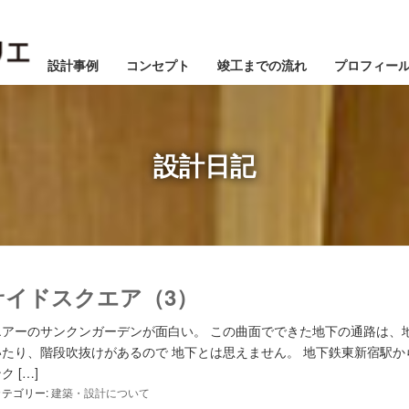
設計事例
コンセプト
竣工までの流れ
プロフィー
設計日記
サイドスクエア（3）
1月
1月
1月
1月
1月
1月
1月
1月
1月
1月
1月
1月
1月
1月
1月
1月
1月
2月
2月
2月
2月
2月
2月
2月
2月
2月
2月
2月
2月
2月
2月
2月
2月
2月
3月
3月
3月
3月
3月
3月
3月
3月
3月
3月
3月
3月
3月
3月
3月
3月
3月
アーのサンクンガーデンが面白い。 この曲面でできた地下の通路は、
たり、階段吹抜けがあるので 地下とは思えません。 地下鉄東新宿駅か
5月
5月
5月
5月
5月
5月
5月
5月
5月
5月
5月
5月
5月
5月
5月
5月
5月
6月
6月
6月
6月
6月
6月
6月
6月
6月
6月
6月
6月
6月
6月
6月
6月
6月
7月
7月
7月
7月
7月
7月
7月
7月
7月
7月
7月
7月
7月
7月
7月
7月
7月
 […]
カテゴリー:
建築・設計について