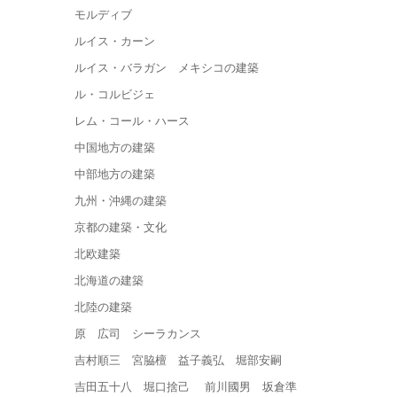
モルディブ
ルイス・カーン
ルイス・バラガン メキシコの建築
ル・コルビジェ
レム・コール・ハース
中国地方の建築
中部地方の建築
九州・沖縄の建築
京都の建築・文化
北欧建築
北海道の建築
北陸の建築
原 広司 シーラカンス
吉村順三 宮脇檀 益子義弘 堀部安嗣
吉田五十八 堀口捨己 前川國男 坂倉準