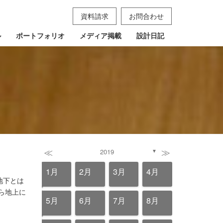
資料請求
お問合わせ
ル
ポートフォリオ
メディア掲載
設計日記
≪
≫
2019
▼
4月
4月
4月
4月
4月
4月
4月
4月
4月
4月
4月
4月
4月
4月
4月
4月
4月
1月
2月
3月
4月
地下とは
ら地上に
8月
8月
8月
8月
8月
8月
8月
8月
8月
8月
8月
8月
8月
8月
8月
8月
8月
5月
6月
7月
8月