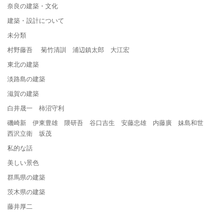
奈良の建築・文化
建築・設計について
未分類
村野藤吾 菊竹清訓 浦辺鎮太郎 大江宏
東北の建築
淡路島の建築
滋賀の建築
白井晟一 柿沼守利
磯崎新 伊東豊雄 隈研吾 谷口吉生 安藤忠雄 内藤廣 妹島和世
西沢立衛 坂茂
私的な話
美しい景色
群馬県の建築
茨木県の建築
藤井厚二