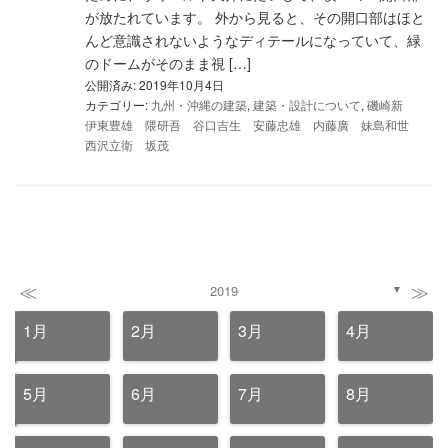
が放たれています。 外から見ると、その開口部はほと
んど意識されないようなディテールになっていて、緑
のドームがそのまま視 […]
公開済み: 2019年10月4日
カテゴリー:
九州・沖縄の建築
,
建築・設計について
,
磯崎新
伊東豊雄 隈研吾 谷口吉生 安藤忠雄 内藤廣 妹島和世
西沢立衛 坂茂
≪
≫
2019
▼
1月
2月
3月
4月
5月
6月
7月
8月