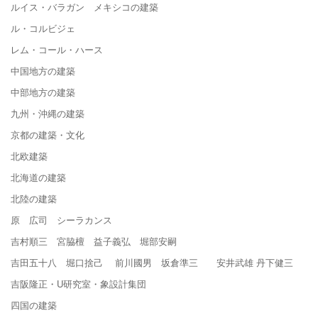
ルイス・バラガン メキシコの建築
ル・コルビジェ
レム・コール・ハース
中国地方の建築
中部地方の建築
九州・沖縄の建築
京都の建築・文化
北欧建築
北海道の建築
北陸の建築
原 広司 シーラカンス
吉村順三 宮脇檀 益子義弘 堀部安嗣
吉田五十八 堀口捨己 前川國男 坂倉準三 安井武雄 丹下健三
吉阪隆正・U研究室・象設計集団
四国の建築