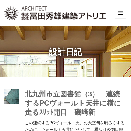
設計日記
北九州市立図書館（3） 連続
するPCヴォールト天井に横に
走るｽﾘｯﾄ開口 磯崎新
この連続するPCヴォールト天井の大空間を明るくする
ために、ヴォールト天井にたいして、横ｽﾘｯﾄの開口部