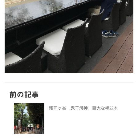
前の記事
雑司ヶ谷 鬼子母神 巨大な欅並木