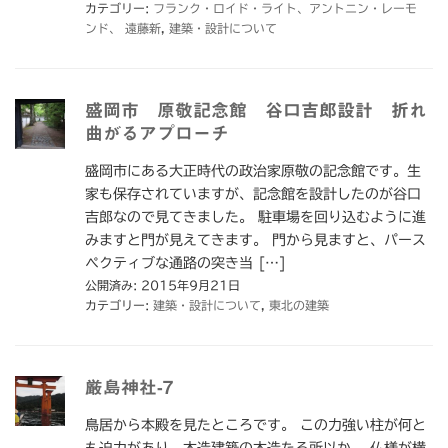
カテゴリー:
フランク・ロイド・ライト、アントニン・レーモ
ンド、 遠藤新
,
建築・設計について
盛岡市 原敬記念館 谷口吉郎設計 折れ
曲がるアプローチ
盛岡市にある大正時代の政治家原敬の記念館です。生
家も保存されていますが、記念館を設計したのが谷口
吉郎なので見てきました。 駐車場を回り込むように進
みますと門が見えてきます。 門から見ますと、パース
ペクティブな通路の突き当 […]
公開済み: 2015年9月21日
カテゴリー:
建築・設計について
,
東北の建築
厳島神社-7
鳥居から本殿を見たところです。 この力強い柱が何と
も迫力があり、木造建築の木造たる所以か。 仏様が横