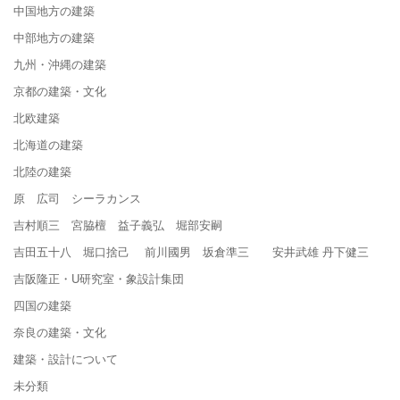
中国地方の建築
中部地方の建築
九州・沖縄の建築
京都の建築・文化
北欧建築
北海道の建築
北陸の建築
原 広司 シーラカンス
吉村順三 宮脇檀 益子義弘 堀部安嗣
吉田五十八 堀口捨己 前川國男 坂倉準三 安井武雄 丹下健三
吉阪隆正・U研究室・象設計集団
四国の建築
奈良の建築・文化
建築・設計について
未分類