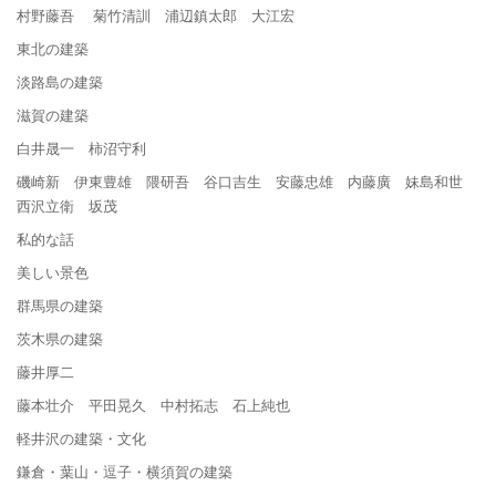
村野藤吾 菊竹清訓 浦辺鎮太郎 大江宏
東北の建築
淡路島の建築
滋賀の建築
白井晟一 柿沼守利
磯崎新 伊東豊雄 隈研吾 谷口吉生 安藤忠雄 内藤廣 妹島和世
西沢立衛 坂茂
私的な話
美しい景色
群馬県の建築
茨木県の建築
藤井厚二
藤本壮介 平田晃久 中村拓志 石上純也
軽井沢の建築・文化
鎌倉・葉山・逗子・横須賀の建築