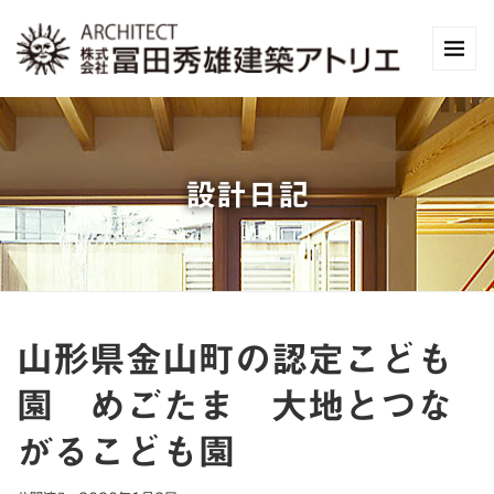
設計日記
山形県金山町の認定こども
園 めごたま 大地とつな
がるこども園