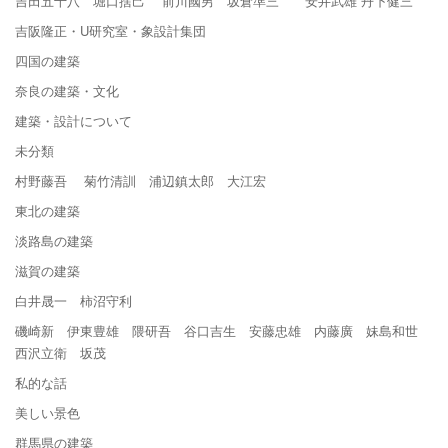
吉田五十八 堀口捨己 前川國男 坂倉準三 安井武雄 丹下健三
吉阪隆正・U研究室・象設計集団
四国の建築
奈良の建築・文化
建築・設計について
未分類
村野藤吾 菊竹清訓 浦辺鎮太郎 大江宏
東北の建築
淡路島の建築
滋賀の建築
白井晟一 柿沼守利
磯崎新 伊東豊雄 隈研吾 谷口吉生 安藤忠雄 内藤廣 妹島和世
西沢立衛 坂茂
私的な話
美しい景色
群馬県の建築