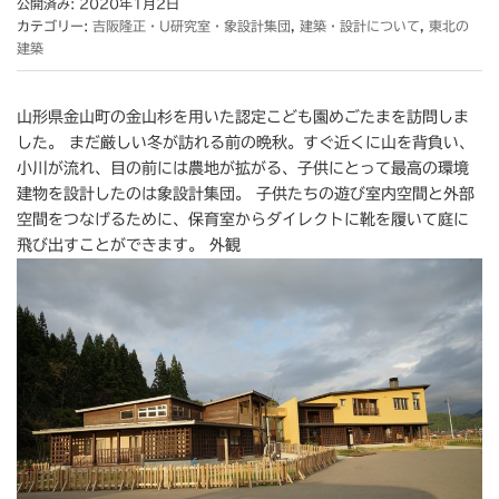
公開済み: 2020年1月2日
カテゴリー:
吉阪隆正・U研究室・象設計集団
,
建築・設計について
,
東北の
建築
山形県金山町の金山杉を用いた認定こども園めごたまを訪問しま
した。 まだ厳しい冬が訪れる前の晩秋。すぐ近くに山を背負い、
小川が流れ、目の前には農地が拡がる、子供にとって最高の環境
建物を設計したのは象設計集団。 子供たちの遊び室内空間と外部
空間をつなげるために、保育室からダイレクトに靴を履いて庭に
飛び出すことができます。 外観