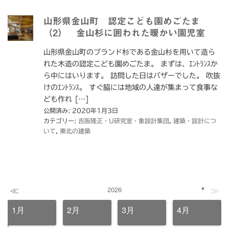
山形県金山町 認定こども園めごたま
（2） 金山杉に囲われた暖かい園児室
山形県金山町のブランド杉である金山杉を用いて造ら
れた木造の認定こども園めごたま。 まずは、ｴﾝﾄﾗﾝｽか
ら中にはいります。 訪問した日はバザーでした。 吹抜
けのｴﾝﾄﾗﾝｽ。 すぐ脇には地域の人達が集まって食事な
ども作れ […]
公開済み: 2020年1月3日
カテゴリー:
吉阪隆正・U研究室・象設計集団
,
建築・設計につ
いて
,
東北の建築
≪
≫
2026
▼
1月
2月
3月
4月