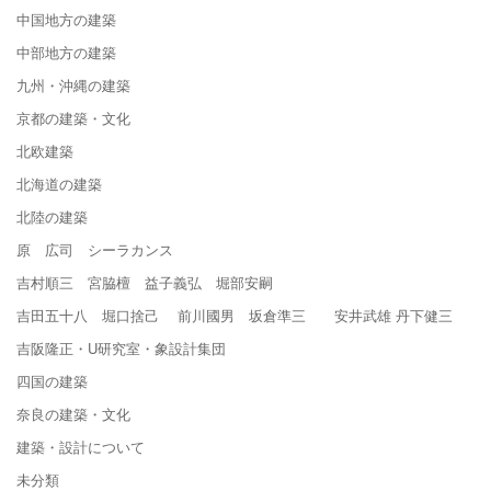
中国地方の建築
中部地方の建築
九州・沖縄の建築
京都の建築・文化
北欧建築
北海道の建築
北陸の建築
原 広司 シーラカンス
吉村順三 宮脇檀 益子義弘 堀部安嗣
吉田五十八 堀口捨己 前川國男 坂倉準三 安井武雄 丹下健三
吉阪隆正・U研究室・象設計集団
四国の建築
奈良の建築・文化
建築・設計について
未分類