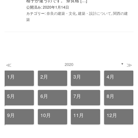
格子が違うのです。 奈良格 […]
公開済み: 2020年1月14日
カテゴリー:
奈良の建築・文化
,
建築・設計について
,
関西の建
築
≪
≫
2020
▼
1月
2月
3月
4月
5月
6月
7月
8月
9月
10月
11月
12月