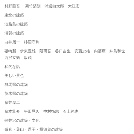
村野藤吾 菊竹清訓 浦辺鎮太郎 大江宏
東北の建築
淡路島の建築
滋賀の建築
白井晟一 柿沼守利
磯崎新 伊東豊雄 隈研吾 谷口吉生 安藤忠雄 内藤廣 妹島和世
西沢立衛 坂茂
私的な話
美しい景色
群馬県の建築
茨木県の建築
藤井厚二
藤本壮介 平田晃久 中村拓志 石上純也
軽井沢の建築・文化
鎌倉・葉山・逗子・横須賀の建築