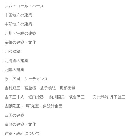
レム・コール・ハース
中国地方の建築
中部地方の建築
九州・沖縄の建築
京都の建築・文化
北欧建築
北海道の建築
北陸の建築
原 広司 シーラカンス
吉村順三 宮脇檀 益子義弘 堀部安嗣
吉田五十八 堀口捨己 前川國男 坂倉準三 安井武雄 丹下健三
吉阪隆正・U研究室・象設計集団
四国の建築
奈良の建築・文化
建築・設計について