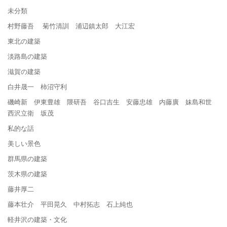
未分類
村野藤吾 菊竹清訓 浦辺鎮太郎 大江宏
東北の建築
淡路島の建築
滋賀の建築
白井晟一 柿沼守利
磯崎新 伊東豊雄 隈研吾 谷口吉生 安藤忠雄 内藤廣 妹島和世
西沢立衛 坂茂
私的な話
美しい景色
群馬県の建築
茨木県の建築
藤井厚二
藤本壮介 平田晃久 中村拓志 石上純也
軽井沢の建築・文化