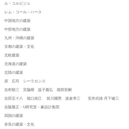
ル・コルビジェ
レム・コール・ハース
中国地方の建築
中部地方の建築
九州・沖縄の建築
京都の建築・文化
北欧建築
北海道の建築
北陸の建築
原 広司 シーラカンス
吉村順三 宮脇檀 益子義弘 堀部安嗣
吉田五十八 堀口捨己 前川國男 坂倉準三 安井武雄 丹下健三
吉阪隆正・U研究室・象設計集団
四国の建築
奈良の建築・文化