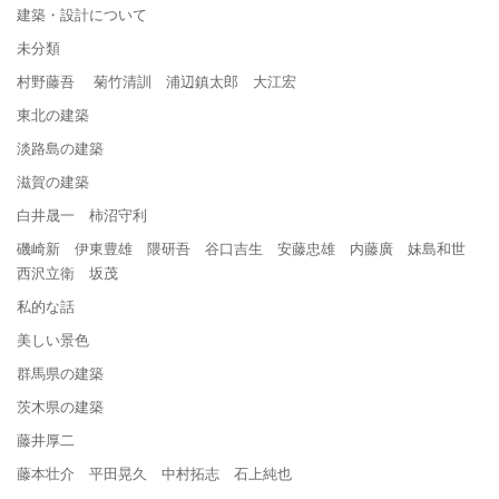
建築・設計について
未分類
村野藤吾 菊竹清訓 浦辺鎮太郎 大江宏
東北の建築
淡路島の建築
滋賀の建築
白井晟一 柿沼守利
磯崎新 伊東豊雄 隈研吾 谷口吉生 安藤忠雄 内藤廣 妹島和世
西沢立衛 坂茂
私的な話
美しい景色
群馬県の建築
茨木県の建築
藤井厚二
藤本壮介 平田晃久 中村拓志 石上純也