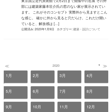
東京国立近代美術館で2月2日まで開催中の窓展 その外
部には建築家藤本壮介氏の窓のない家が展示されてい
ます。 これがそのコンセプト 実際外から見ますとこん
な感じ。 確かに外から見ると穴だらけ。これだけ開い
ていると、解放感は […]
公開済み: 2020年1月9日
カテゴリー:
建築・設計について
≪
≫
2020
▼
1月
2月
3月
4月
5月
6月
7月
8月
9月
10月
11月
12月