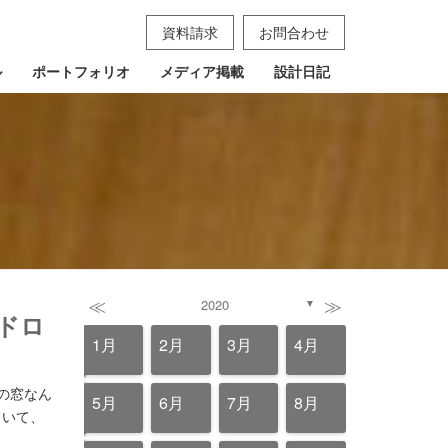
資料請求
お問合わせ
ル
ポートフォリオ
メディア掲載
設計日記
≪
≫
2020
▼
ドロ
4月
4月
4月
4月
4月
4月
4月
4月
4月
4月
4月
4月
4月
4月
4月
4月
4月
1月
2月
3月
4月
の窓なん
8月
8月
8月
8月
8月
8月
8月
8月
8月
8月
8月
8月
8月
8月
8月
8月
8月
5月
6月
7月
8月
ていて、