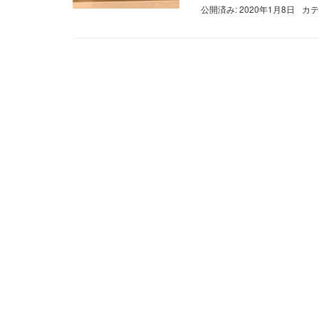
公開済み: 2020年1月8日
カテ