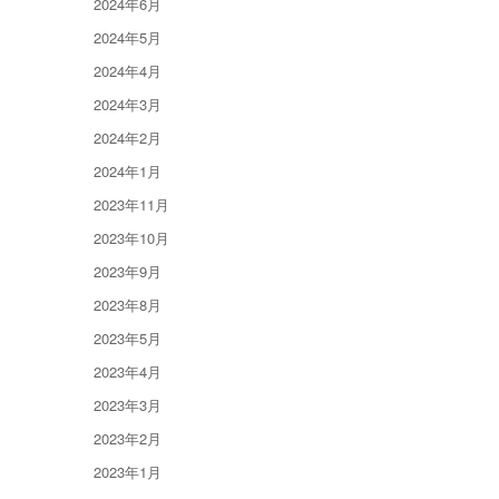
2024年6月
2024年5月
2024年4月
2024年3月
2024年2月
2024年1月
2023年11月
2023年10月
2023年9月
2023年8月
2023年5月
2023年4月
2023年3月
2023年2月
2023年1月