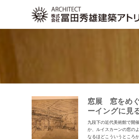
窓展 窓をめ
ーイングに見
九段下の近代美術館で開催
か、ルイスカーンの窓の
なるほどこういうところから