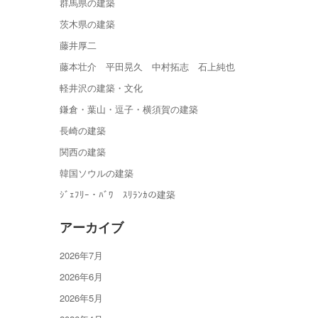
群馬県の建築
茨木県の建築
藤井厚二
藤本壮介 平田晃久 中村拓志 石上純也
軽井沢の建築・文化
鎌倉・葉山・逗子・横須賀の建築
長崎の建築
関西の建築
韓国ソウルの建築
ｼﾞｪﾌﾘｰ・ﾊﾞﾜ ｽﾘﾗﾝｶの建築
アーカイブ
2026年7月
2026年6月
2026年5月