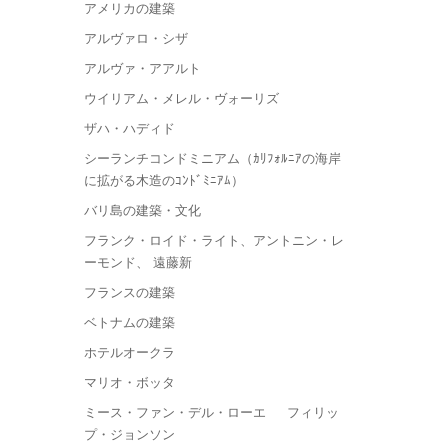
アメリカの建築
アルヴァロ・シザ
アルヴァ・アアルト
ウイリアム・メレル・ヴォーリズ
ザハ・ハディド
シーランチコンドミニアム（ｶﾘﾌｫﾙﾆｱの海岸
に拡がる木造のｺﾝﾄﾞﾐﾆｱﾑ）
バリ島の建築・文化
フランク・ロイド・ライト、アントニン・レ
ーモンド、 遠藤新
フランスの建築
ベトナムの建築
ホテルオークラ
マリオ・ボッタ
ミース・ファン・デル・ローエ フィリッ
プ・ジョンソン