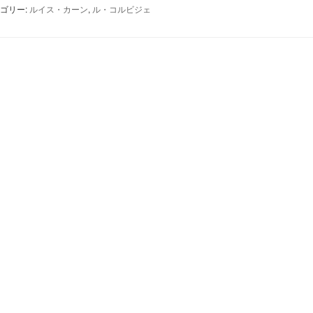
9月
9月
9月
9月
9月
9月
9月
9月
9月
9月
9月
9月
9月
9月
9月
9月
9月
10月
10月
10月
10月
10月
10月
10月
10月
10月
10月
10月
10月
10月
10月
10月
10月
10月
11月
11月
11月
11月
11月
11月
11月
11月
11月
11月
11月
11月
11月
11月
11月
11月
11月
ゴリー:
ルイス・カーン
,
ル・コルビジェ