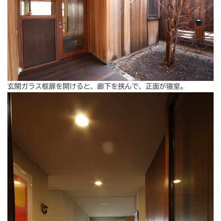
玄関ガラス框扉を開けると、廊下を挟んで、正面が寝室。