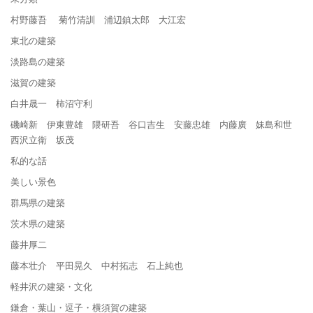
村野藤吾 菊竹清訓 浦辺鎮太郎 大江宏
東北の建築
淡路島の建築
滋賀の建築
白井晟一 柿沼守利
磯崎新 伊東豊雄 隈研吾 谷口吉生 安藤忠雄 内藤廣 妹島和世
西沢立衛 坂茂
私的な話
美しい景色
群馬県の建築
茨木県の建築
藤井厚二
藤本壮介 平田晃久 中村拓志 石上純也
軽井沢の建築・文化
鎌倉・葉山・逗子・横須賀の建築