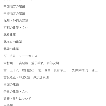
中国地方の建築
中部地方の建築
九州・沖縄の建築
京都の建築・文化
北欧建築
北海道の建築
北陸の建築
原 広司 シーラカンス
吉村順三 宮脇檀 益子義弘 堀部安嗣
吉田五十八 堀口捨己 前川國男 坂倉準三 安井武雄 丹下健三
吉阪隆正・U研究室・象設計集団
四国の建築
奈良の建築・文化
建築・設計について
未分類