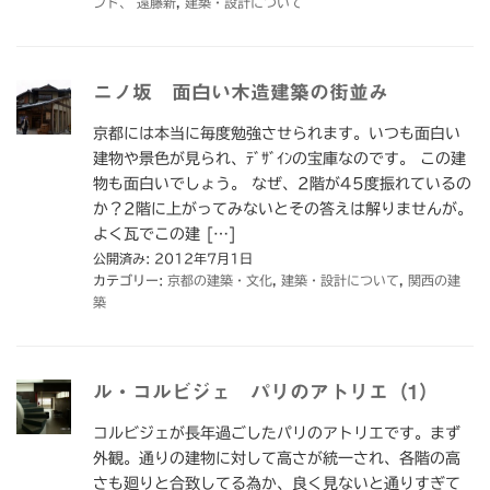
ンド、 遠藤新
,
建築・設計について
ニノ坂 面白い木造建築の街並み
京都には本当に毎度勉強させられます。いつも面白い
建物や景色が見られ、ﾃﾞｻﾞｲﾝの宝庫なのです。 この建
物も面白いでしょう。 なぜ、2階が45度振れているの
か？2階に上がってみないとその答えは解りませんが。
よく瓦でこの建 […]
公開済み: 2012年7月1日
カテゴリー:
京都の建築・文化
,
建築・設計について
,
関西の建
築
ル・コルビジェ パリのアトリエ（1）
コルビジェが長年過ごしたパリのアトリエです。まず
外観。通りの建物に対して高さが統一され、各階の高
さも廻りと合致してる為か、良く見ないと通りすぎて