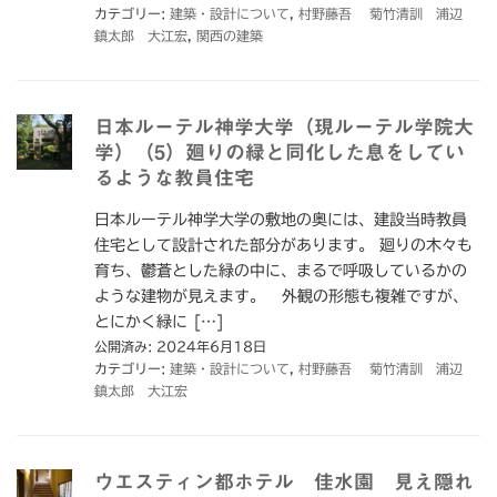
カテゴリー:
建築・設計について
,
村野藤吾 菊竹清訓 浦辺
鎮太郎 大江宏
,
関西の建築
日本ルーテル神学大学（現ルーテル学院大
学）（5）廻りの緑と同化した息をしてい
るような教員住宅
日本ルーテル神学大学の敷地の奥には、建設当時教員
住宅として設計された部分があります。 廻りの木々も
育ち、鬱蒼とした緑の中に、まるで呼吸しているかの
ような建物が見えます。 外観の形態も複雑ですが、
とにかく緑に […]
公開済み: 2024年6月18日
カテゴリー:
建築・設計について
,
村野藤吾 菊竹清訓 浦辺
鎮太郎 大江宏
ウエスティン都ホテル 佳水園 見え隠れ