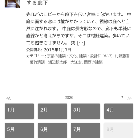
する廊下
先ほどのロビーから廊下を伝い客室に向かいます。 中
庭に面する窓には簾がかかっていて、視線は庭へと自
然に注がれます。 中庭は長方形なので、廊下も単純に
直線かと考えがちですが、そこは村野建築。歩いてい
ても飽きさせません。 突 […]
公開済み: 2015年1月7日
カテゴリー:
京都の建築・文化
,
建築・設計について
,
村野藤吾
菊竹清訓 浦辺鎮太郎 大江宏
,
関西の建築
≪
≫
2026
▼
1月
2月
3月
4月
5月
6月
7月
8月