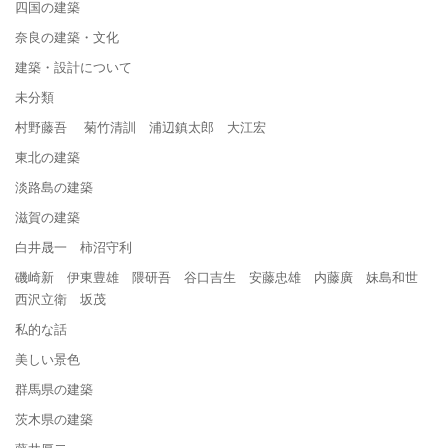
四国の建築
奈良の建築・文化
建築・設計について
未分類
村野藤吾 菊竹清訓 浦辺鎮太郎 大江宏
東北の建築
淡路島の建築
滋賀の建築
白井晟一 柿沼守利
磯崎新 伊東豊雄 隈研吾 谷口吉生 安藤忠雄 内藤廣 妹島和世
西沢立衛 坂茂
私的な話
美しい景色
群馬県の建築
茨木県の建築