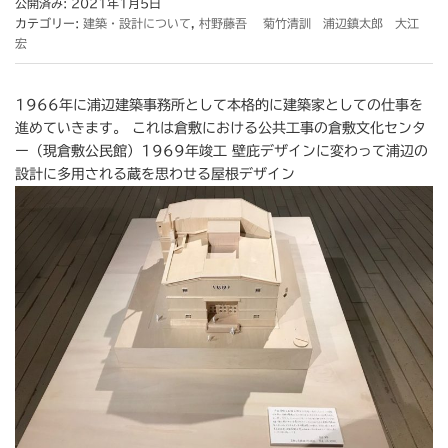
公開済み: 2021年1月5日
カテゴリー:
建築・設計について
,
村野藤吾 菊竹清訓 浦辺鎮太郎 大江
宏
1966年に浦辺建築事務所として本格的に建築家としての仕事を
進めていきます。 これは倉敷における公共工事の倉敷文化センタ
ー（現倉敷公民館）1969年竣工 壁庇デザインに変わって浦辺の
設計に多用される蔵を思わせる屋根デザイン