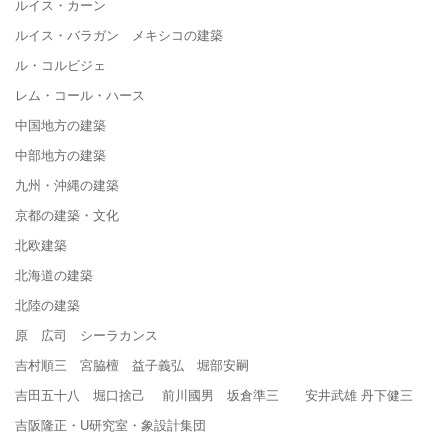
ルイス・カーン
ルイス・バラガン メキシコの建築
ル・コルビジェ
レム・コール・ハース
中国地方の建築
中部地方の建築
九州・沖縄の建築
京都の建築・文化
北欧建築
北海道の建築
北陸の建築
原 広司 シーラカンス
吉村順三 宮脇檀 益子義弘 堀部安嗣
吉田五十八 堀口捨己 前川國男 坂倉準三 安井武雄 丹下健三
吉阪隆正・U研究室・象設計集団