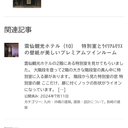
関連記事
雲仙観光ホテル（10） 特別室とｳｲﾘｱﾑﾓﾘｽ
の壁紙が美しいプレミアムツインルーム
雲仙観光ホテルの2階にある特別室を見せてもらいまし
た。 大階段を登って2階の大きな階段室の真ん中に特
別室に入る扉があります。 階段から見た特別室の窓 特
別室の扉 ここだけ、扉に付くノックの形状がライオン
になっています。 […]
公開済み: 2024年7月11日
カテゴリー:
九州・沖縄の建築
,
建築・設計について
,
長崎の建
築