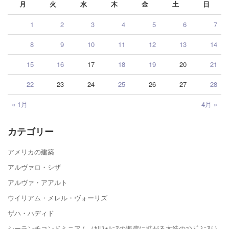
月
火
水
木
金
土
日
1
2
3
4
5
6
7
8
9
10
11
12
13
14
15
16
17
18
19
20
21
22
23
24
25
26
27
28
« 1月
4月 »
カテゴリー
アメリカの建築
アルヴァロ・シザ
アルヴァ・アアルト
ウイリアム・メレル・ヴォーリズ
ザハ・ハディド
シーランチコンドミニアム（ｶﾘﾌｫﾙﾆｱの海岸に拡がる木造のｺﾝﾄﾞﾐﾆｱﾑ）