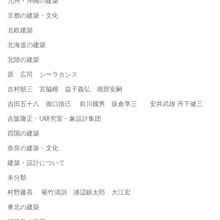
九州・沖縄の建築
京都の建築・文化
北欧建築
北海道の建築
北陸の建築
原 広司 シーラカンス
吉村順三 宮脇檀 益子義弘 堀部安嗣
吉田五十八 堀口捨己 前川國男 坂倉準三 安井武雄 丹下健三
吉阪隆正・U研究室・象設計集団
四国の建築
奈良の建築・文化
建築・設計について
未分類
村野藤吾 菊竹清訓 浦辺鎮太郎 大江宏
東北の建築