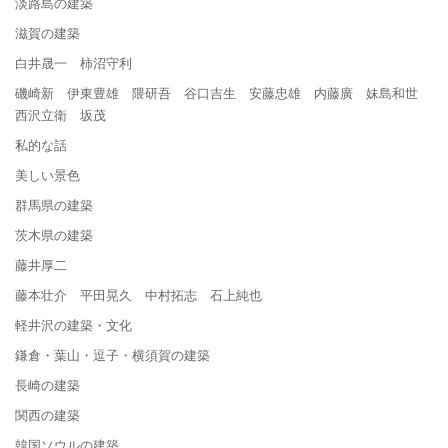
淡路島の建築
滋賀の建築
白井晟一 柿沼守利
磯崎新 伊東豊雄 隈研吾 谷口吉生 安藤忠雄 内藤廣 妹島和世
西沢立衛 坂茂
私的な話
美しい景色
群馬県の建築
茨木県の建築
藤井厚二
藤本壮介 平田晃久 中村拓志 石上純也
軽井沢の建築・文化
鎌倉・葉山・逗子・横須賀の建築
長崎の建築
関西の建築
韓国ソウルの建築