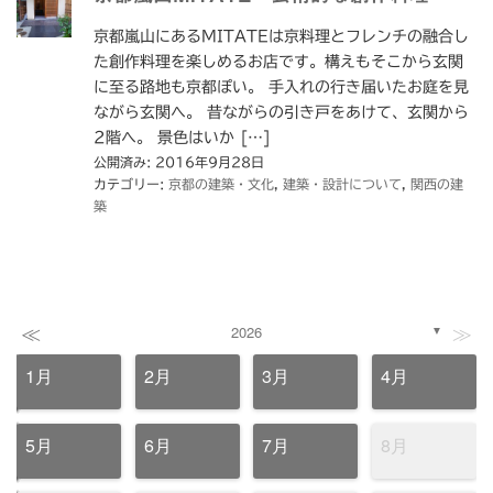
京都嵐山にあるMITATEは京料理とフレンチの融合し
た創作料理を楽しめるお店です。構えもそこから玄関
に至る路地も京都ぽい。 手入れの行き届いたお庭を見
ながら玄関へ。 昔ながらの引き戸をあけて、玄関から
2階へ。 景色はいか […]
公開済み: 2016年9月28日
カテゴリー:
京都の建築・文化
,
建築・設計について
,
関西の建
築
≪
≫
2026
▼
1月
2月
3月
4月
5月
6月
7月
8月