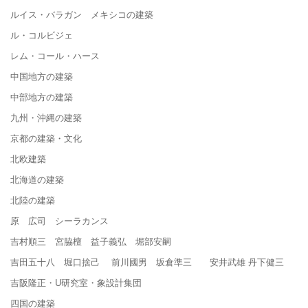
ルイス・バラガン メキシコの建築
ル・コルビジェ
レム・コール・ハース
中国地方の建築
中部地方の建築
九州・沖縄の建築
京都の建築・文化
北欧建築
北海道の建築
北陸の建築
原 広司 シーラカンス
吉村順三 宮脇檀 益子義弘 堀部安嗣
吉田五十八 堀口捨己 前川國男 坂倉準三 安井武雄 丹下健三
吉阪隆正・U研究室・象設計集団
四国の建築