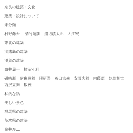
奈良の建築・文化
建築・設計について
未分類
村野藤吾 菊竹清訓 浦辺鎮太郎 大江宏
東北の建築
淡路島の建築
滋賀の建築
白井晟一 柿沼守利
磯崎新 伊東豊雄 隈研吾 谷口吉生 安藤忠雄 内藤廣 妹島和世
西沢立衛 坂茂
私的な話
美しい景色
群馬県の建築
茨木県の建築
藤井厚二