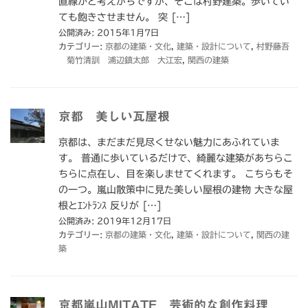
直線かと考えがちですが、そこは村野建築。歩いてい
ても飽きさせません。 突 […]
公開済み: 2015年1月7日
カテゴリー:
京都の建築・文化
,
建築・設計について
,
村野藤吾
菊竹清訓 浦辺鎮太郎 大江宏
,
関西の建築
京都 美しい瓦屋根
京都は、まだまだ見尽くせない魅力にあふれていま
す。 普通に歩いているだけで、綺麗な建築があちらこ
ちらに点在し、目を楽しませてくれます。 こちらもそ
の一つ。嵐山散策中に見た美しい屋根の建物 大きな屋
根とｴﾝﾄﾗﾝｽ 反りが […]
公開済み: 2019年12月17日
カテゴリー:
京都の建築・文化
,
建築・設計について
,
関西の建
築
京都嵐山MITATE 芸術的な創作料理