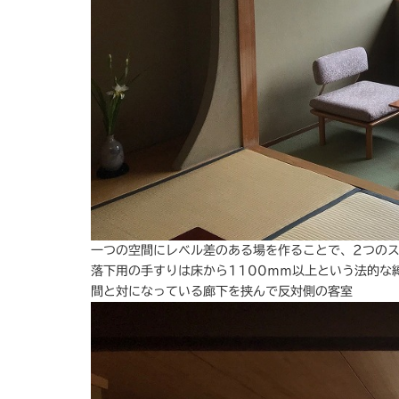
一つの空間にレベル差のある場を作ることで、2つのス
落下用の手すりは床から1100ｍｍ以上という法的な
間と対になっている廊下を挟んで反対側の客室