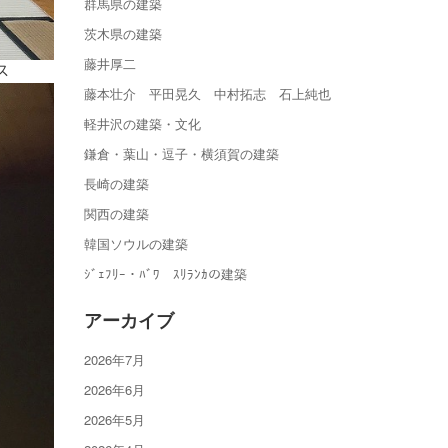
群馬県の建築
茨木県の建築
藤井厚二
ス
藤本壮介 平田晃久 中村拓志 石上純也
軽井沢の建築・文化
鎌倉・葉山・逗子・横須賀の建築
長崎の建築
関西の建築
韓国ソウルの建築
ｼﾞｪﾌﾘｰ・ﾊﾞﾜ ｽﾘﾗﾝｶの建築
アーカイブ
2026年7月
2026年6月
2026年5月