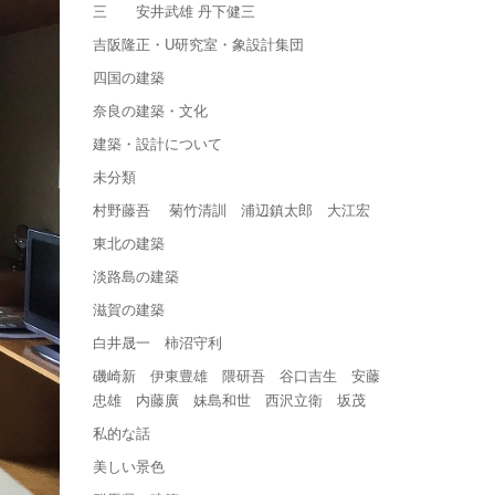
三 安井武雄 丹下健三
吉阪隆正・U研究室・象設計集団
四国の建築
奈良の建築・文化
建築・設計について
未分類
村野藤吾 菊竹清訓 浦辺鎮太郎 大江宏
東北の建築
淡路島の建築
滋賀の建築
白井晟一 柿沼守利
磯崎新 伊東豊雄 隈研吾 谷口吉生 安藤
忠雄 内藤廣 妹島和世 西沢立衛 坂茂
私的な話
美しい景色