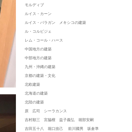
モルディブ
ルイス・カーン
ルイス・バラガン メキシコの建築
ル・コルビジェ
レム・コール・ハース
中国地方の建築
中部地方の建築
九州・沖縄の建築
京都の建築・文化
北欧建築
北海道の建築
北陸の建築
原 広司 シーラカンス
吉村順三 宮脇檀 益子義弘 堀部安嗣
吉田五十八 堀口捨己 前川國男 坂倉準