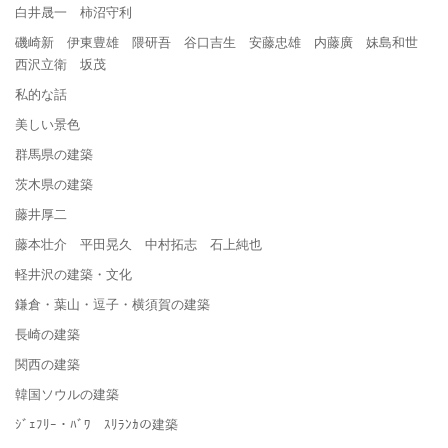
白井晟一 柿沼守利
磯崎新 伊東豊雄 隈研吾 谷口吉生 安藤忠雄 内藤廣 妹島和世
西沢立衛 坂茂
私的な話
美しい景色
群馬県の建築
茨木県の建築
藤井厚二
藤本壮介 平田晃久 中村拓志 石上純也
軽井沢の建築・文化
鎌倉・葉山・逗子・横須賀の建築
長崎の建築
関西の建築
韓国ソウルの建築
ｼﾞｪﾌﾘｰ・ﾊﾞﾜ ｽﾘﾗﾝｶの建築