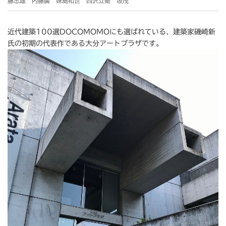
藤忠雄 内藤廣 妹島和世 西沢立衛 坂茂
近代建築100選DOCOMOMOにも選ばれている、建築家磯崎新
氏の初期の代表作である大分アートプラザです。