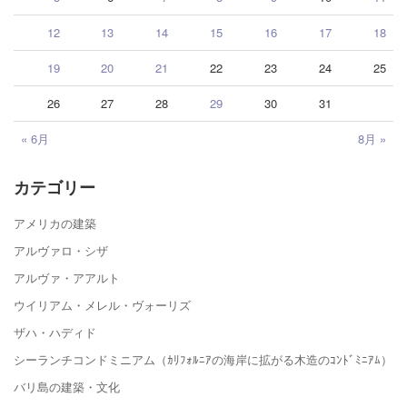
12
13
14
15
16
17
18
19
20
21
22
23
24
25
26
27
28
29
30
31
« 6月
8月 »
カテゴリー
アメリカの建築
アルヴァロ・シザ
アルヴァ・アアルト
ウイリアム・メレル・ヴォーリズ
ザハ・ハディド
シーランチコンドミニアム（ｶﾘﾌｫﾙﾆｱの海岸に拡がる木造のｺﾝﾄﾞﾐﾆｱﾑ）
バリ島の建築・文化