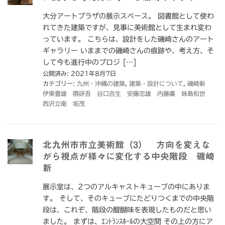
大分アートプラザの展示スペース。 図書館として使わ
れてきた建築ですが、見事に美術館として生まれ変わ
っています。 こちらは、設計をした磯崎さんのアート
ギャラリー いままでの磯崎さんの痕跡や、考え方、そ
して今も進行中のプロジ […]
公開済み: 2021年8月7日
カテゴリー:
九州・沖縄の建築
,
建築・設計について
,
磯崎新
伊東豊雄 隈研吾 谷口吉生 安藤忠雄 内藤廣 妹島和世
西沢立衛 坂茂
北九州市市立美術館（3） 方向を変えな
がら視点が様々に変化する中央階段 磯崎
新
展示室は、2つのアルキャストキューブの中にありま
す。 そして、そのキューブにたどりつくまでの中央階
段は、これぞ、階段の醍醐味を表現したものだと思い
ました。 まずは、ｴﾝﾄﾗﾝｽﾎｰﾙの大空間 その上の方にア