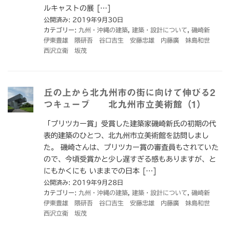
ルキャストの展 […]
公開済み: 2019年9月30日
カテゴリー:
九州・沖縄の建築
,
建築・設計について
,
磯崎新
伊東豊雄 隈研吾 谷口吉生 安藤忠雄 内藤廣 妹島和世
西沢立衛 坂茂
丘の上から北九州市の街に向けて伸びる2
つキューブ 北九州市立美術館（1）
「プリツカー賞」受賞した建築家磯崎新氏の初期の代
表的建築のひとつ、北九州市立美術館を訪問しまし
た。 磯崎さんは、プリツカー賞の審査員もされていた
ので、今頃受賞かと少し遅すぎる感もありますが、と
にもかくにも いままでの日本 […]
公開済み: 2019年9月28日
カテゴリー:
九州・沖縄の建築
,
建築・設計について
,
磯崎新
伊東豊雄 隈研吾 谷口吉生 安藤忠雄 内藤廣 妹島和世
西沢立衛 坂茂