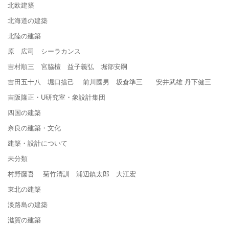
北欧建築
北海道の建築
北陸の建築
原 広司 シーラカンス
吉村順三 宮脇檀 益子義弘 堀部安嗣
吉田五十八 堀口捨己 前川國男 坂倉準三 安井武雄 丹下健三
吉阪隆正・U研究室・象設計集団
四国の建築
奈良の建築・文化
建築・設計について
未分類
村野藤吾 菊竹清訓 浦辺鎮太郎 大江宏
東北の建築
淡路島の建築
滋賀の建築