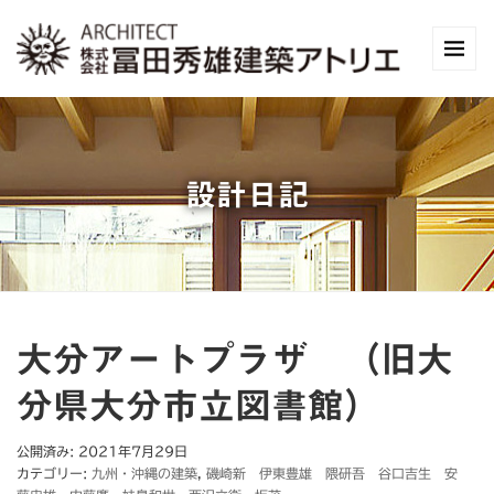
設計日記
大分アートプラザ （旧大
分県大分市立図書館）
公開済み: 2021年7月29日
カテゴリー:
九州・沖縄の建築
,
磯崎新 伊東豊雄 隈研吾 谷口吉生 安