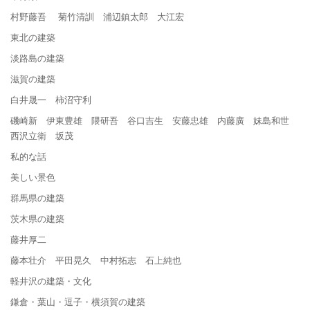
村野藤吾 菊竹清訓 浦辺鎮太郎 大江宏
東北の建築
淡路島の建築
滋賀の建築
白井晟一 柿沼守利
磯崎新 伊東豊雄 隈研吾 谷口吉生 安藤忠雄 内藤廣 妹島和世
西沢立衛 坂茂
私的な話
美しい景色
群馬県の建築
茨木県の建築
藤井厚二
藤本壮介 平田晃久 中村拓志 石上純也
軽井沢の建築・文化
鎌倉・葉山・逗子・横須賀の建築