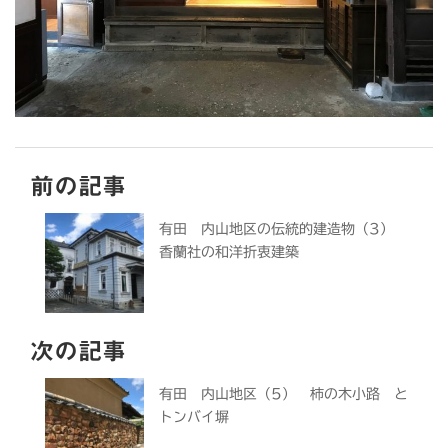
前の記事
有田 内山地区の伝統的建造物（3）
香蘭社の和洋折衷建築
次の記事
有田 内山地区（5） 柿の木小路 と
トンバイ塀