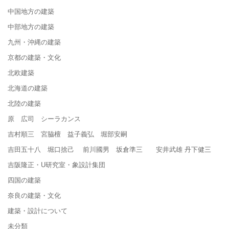
中国地方の建築
中部地方の建築
九州・沖縄の建築
京都の建築・文化
北欧建築
北海道の建築
北陸の建築
原 広司 シーラカンス
吉村順三 宮脇檀 益子義弘 堀部安嗣
吉田五十八 堀口捨己 前川國男 坂倉準三 安井武雄 丹下健三
吉阪隆正・U研究室・象設計集団
四国の建築
奈良の建築・文化
建築・設計について
未分類