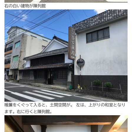
右の白い建物が陳列館
暖簾をくぐって入ると、土間空間が。 左は、上がりの和室となり
ます。右に行くと陳列館。