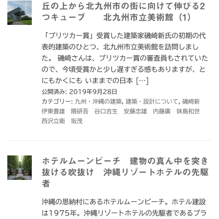
丘の上から北九州市の街に向けて伸びる2
つキューブ 北九州市立美術館（1）
「プリツカー賞」受賞した建築家磯崎新氏の初期の代
表的建築のひとつ、北九州市立美術館を訪問しまし
た。 磯崎さんは、プリツカー賞の審査員もされていた
ので、今頃受賞かと少し遅すぎる感もありますが、と
にもかくにも いままでの日本 […]
公開済み: 2019年9月28日
カテゴリー:
九州・沖縄の建築
,
建築・設計について
,
磯崎新
伊東豊雄 隈研吾 谷口吉生 安藤忠雄 内藤廣 妹島和世
西沢立衛 坂茂
ホテルムーンビーチ 建物の真ん中を突き
抜ける吹抜け 沖縄リゾートホテルの先駆
者
沖縄の恩納村にあるホテルムーンビーチ。ホテル建設
は1975年。沖縄リゾートホテルの先駆者であるプラ