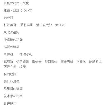
奈良の建築・文化
建築・設計について
未分類
村野藤吾 菊竹清訓 浦辺鎮太郎 大江宏
東北の建築
淡路島の建築
滋賀の建築
白井晟一 柿沼守利
磯崎新 伊東豊雄 隈研吾 谷口吉生 安藤忠雄 内藤廣 妹島和世
西沢立衛 坂茂
私的な話
美しい景色
群馬県の建築
茨木県の建築
藤井厚二