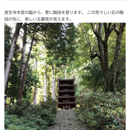
室生寺本堂の脇から、更に階段を登ります。 この荒々しい石の階
段の先に、美しい五重塔が見えます。