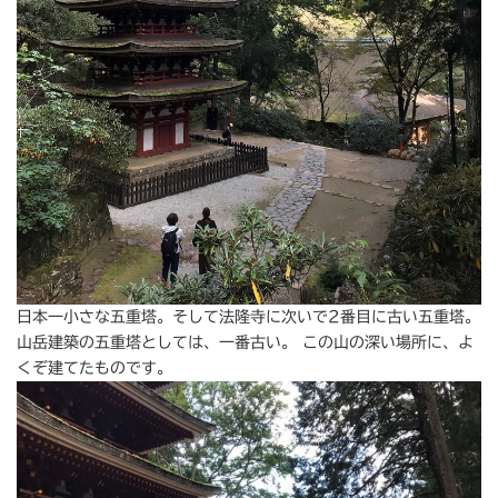
日本一小さな五重塔。そして法隆寺に次いで2番目に古い五重塔。
山岳建築の五重塔としては、一番古い。 この山の深い場所に、よ
くぞ建てたものです。