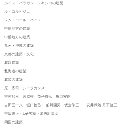
ルイス・バラガン メキシコの建築
ル・コルビジェ
レム・コール・ハース
中国地方の建築
中部地方の建築
九州・沖縄の建築
京都の建築・文化
北欧建築
北海道の建築
北陸の建築
原 広司 シーラカンス
吉村順三 宮脇檀 益子義弘 堀部安嗣
吉田五十八 堀口捨己 前川國男 坂倉準三 安井武雄 丹下健三
吉阪隆正・U研究室・象設計集団
四国の建築