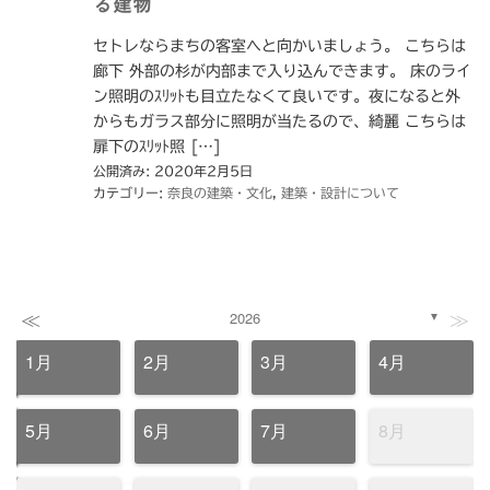
る建物
セトレならまちの客室へと向かいましょう。 こちらは
廊下 外部の杉が内部まで入り込んできます。 床のライ
ン照明のｽﾘｯﾄも目立たなくて良いです。夜になると外
からもガラス部分に照明が当たるので、綺麗 こちらは
扉下のｽﾘｯﾄ照 […]
公開済み: 2020年2月5日
カテゴリー:
奈良の建築・文化
,
建築・設計について
≪
≫
2026
▼
1月
2月
3月
4月
5月
6月
7月
8月