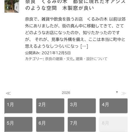
奈良 くるみの木 都会に現れたオアシス
のような空間 木製窓が良い
奈良で、雑貨や飲食を扱うお店 くるみの木 以前は郊
外にありましたが、街の真ん中に移動してきて、さて
どのようなお店になったのか、知りたかったのです
が、 それが、見事な外構を備え、ここは本当に町中と
思えるようなしつらいになっ […]
公開済み: 2021年12月5日
カテゴリー:
奈良の建築・文化
,
建築・設計について
≪
≫
2026
▼
1月
2月
3月
4月
5月
6月
7月
8月