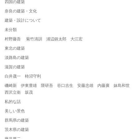
四国の建築
奈良の建築・文化
建築・設計について
未分類
村野藤吾 菊竹清訓 浦辺鎮太郎 大江宏
東北の建築
淡路島の建築
滋賀の建築
白井晟一 柿沼守利
磯崎新 伊東豊雄 隈研吾 谷口吉生 安藤忠雄 内藤廣 妹島和世
西沢立衛 坂茂
私的な話
美しい景色
群馬県の建築
茨木県の建築
藤井厚二