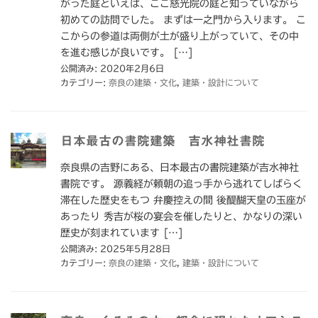
がった庭といえば、ここ慈光院の庭と知っていながら
初めての訪問でした。 まずは一之門から入ります。 こ
こからの参道は両側が土が盛り上がっていて、その中
を進む感じが良いです。 […]
公開済み: 2020年2月6日
カテゴリー:
奈良の建築・文化
,
建築・設計について
日本最古の書院建築 吉水神社書院
奈良県の吉野にある、日本最古の書院建築が吉水神社
書院です。 源義経が頼朝の追っ手から逃れてしばらく
滞在した歴史をもつ 弁慶控えの間 後醍醐天皇の玉座が
あったり 秀吉が桜の宴会を催したりと、かなりの深い
歴史が刻まれています […]
公開済み: 2025年5月28日
カテゴリー:
奈良の建築・文化
,
建築・設計について