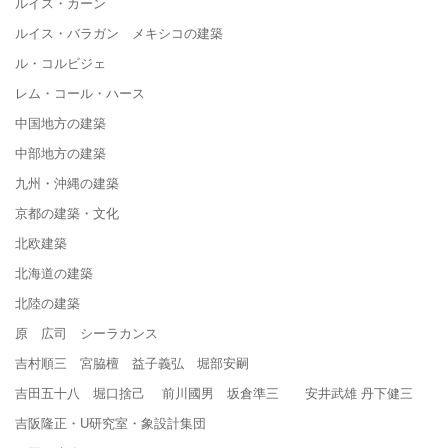
ルイス・カーン
ルイス・バラガン メキシコの建築
ル・コルビジェ
レム・コール・ハース
中国地方の建築
中部地方の建築
九州・沖縄の建築
京都の建築・文化
北欧建築
北海道の建築
北陸の建築
原 広司 シーラカンス
吉村順三 宮脇檀 益子義弘 堀部安嗣
吉田五十八 堀口捨己 前川國男 坂倉準三 安井武雄 丹下健三
吉阪隆正・U研究室・象設計集団