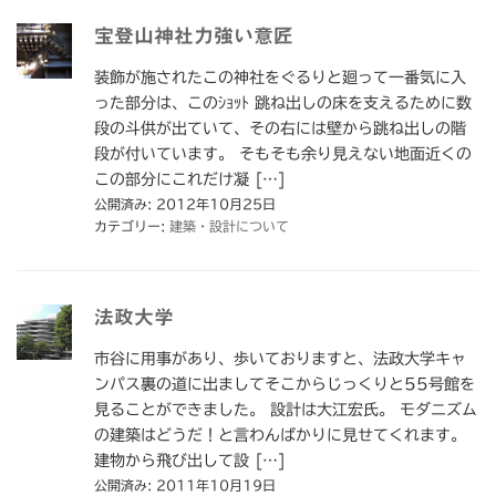
宝登山神社力強い意匠
装飾が施されたこの神社をぐるりと廻って一番気に入
った部分は、このｼｮｯﾄ 跳ね出しの床を支えるために数
段の斗供が出ていて、その右には壁から跳ね出しの階
段が付いています。 そもそも余り見えない地面近くの
この部分にこれだけ凝 […]
公開済み: 2012年10月25日
カテゴリー:
建築・設計について
法政大学
市谷に用事があり、歩いておりますと、法政大学キャ
ンパス裏の道に出ましてそこからじっくりと55号館を
見ることができました。 設計は大江宏氏。 モダニズム
の建築はどうだ！と言わんばかりに見せてくれます。
建物から飛び出して設 […]
公開済み: 2011年10月19日