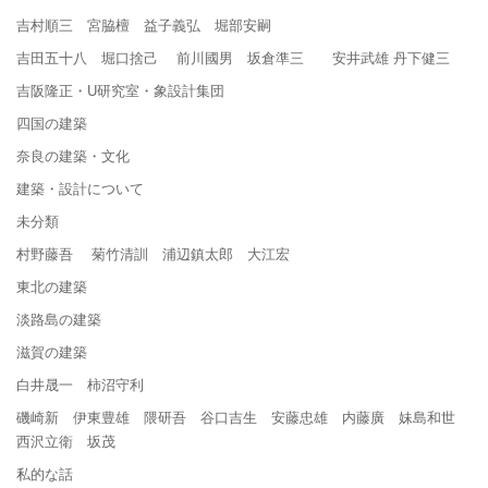
吉村順三 宮脇檀 益子義弘 堀部安嗣
吉田五十八 堀口捨己 前川國男 坂倉準三 安井武雄 丹下健三
吉阪隆正・U研究室・象設計集団
四国の建築
奈良の建築・文化
建築・設計について
未分類
村野藤吾 菊竹清訓 浦辺鎮太郎 大江宏
東北の建築
淡路島の建築
滋賀の建築
白井晟一 柿沼守利
磯崎新 伊東豊雄 隈研吾 谷口吉生 安藤忠雄 内藤廣 妹島和世
西沢立衛 坂茂
私的な話